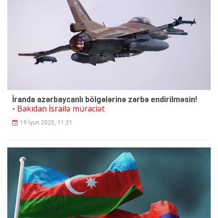
İranda azərbaycanlı bölgələrinə zərbə endirilməsin!
Bakıdan İsrailə müraciət
-
19 İyun 2025, 11:21