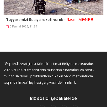
Rəsmi MƏNBƏ
Təyyarəmizi Rusiya raketi vurub -
5 Fervral 2025, 11:24
"Əqli Mülkiyyətçilərə Kömək" İctimai Birliyinə məxsusdur.
2022-ci ildə "Ermənistanın müharibə cinayətləri və post-
münaqişə dövrü problemlərinin Yaxın Şərq mətbuatında
işıqlandırılması" layihəsi çərçivəsində hazılanıb.
Biz sosial şəbəkələrdə