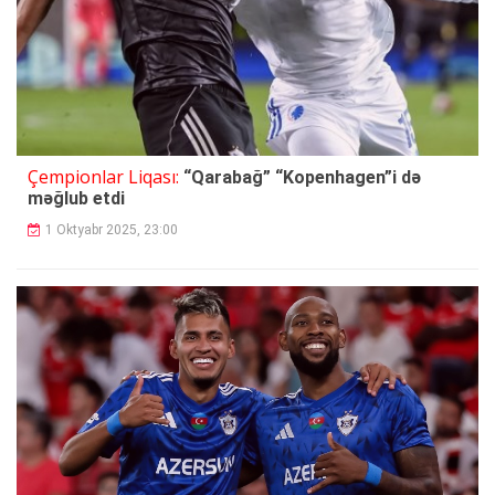
Çempionlar Liqası:
“Qarabağ” “Kopenhagen”i də
məğlub etdi
1 Oktyabr 2025, 23:00