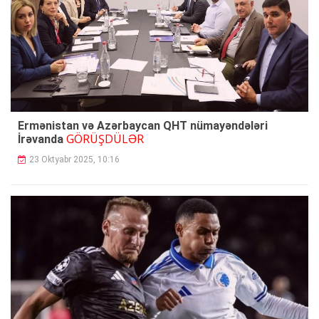
Ermənistan və Azərbaycan QHT nümayəndələri
GÖRÜŞDÜLƏR
İrəvanda
23 Oktyabr 2025, 10:16