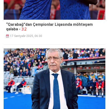
“Qarabağ”dan Çempionlar Liqasında möhtəşəm
3:2
qələbə -
17 Sentyabr 2025, 06:30