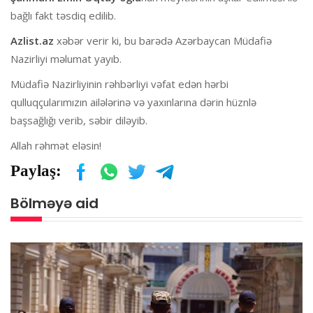
bağlı fakt təsdiq edilib.
Azlist.az
xəbər verir ki, bu barədə Azərbaycan Müdafiə
Nazirliyi məlumat yayıb.
Müdafiə Nazirliyinin rəhbərliyi vəfat edən hərbi
qulluqçularımızın ailələrinə və yaxınlarına dərin hüznlə
başsağlığı verib, səbir diləyib.
Allah rəhmət eləsin!
Paylaş:
Bölməyə aid