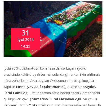
31
İyul 2024
14:25
İyulun 30-u xidmətdən kənar saatlarda Laçın rayonu
ərazisində kükürd qazlı termal sularda çimərkən ilkin ehtimala
görə zəhərlənən Azərbaycan Ordusunun hərbi qulluqçuları
kapitan
Emnalıyev Asif Qəhrəman oğlu
, gizir
Cəbrayılov
Fərid Famil oğlu
, müddətdən artıq həqiqi hərbi xidmət hərbi
qulluqçuları çavuş
Səmədov Tural Maşallah oğlu
və çavuş
Şahmarlı Emin Oqtay oğlu
nun meyitlərinin aşkar edilməsi ilə