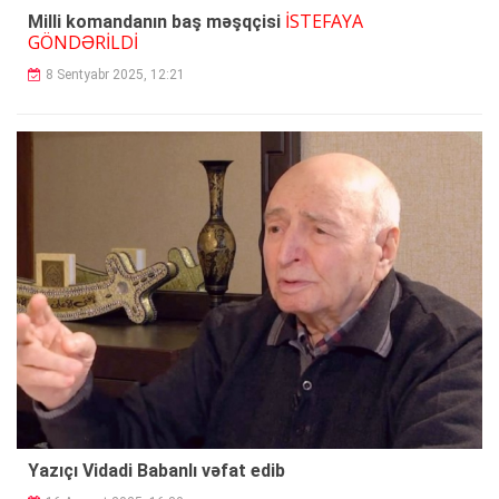
İSTEFAYA
Milli komandanın baş məşqçisi
GÖNDƏRİLDİ
8 Sentyabr 2025, 12:21
Yazıçı Vidadi Babanlı vəfat edib