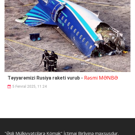
Rəsmi MƏNBƏ
Təyyarəmizi Rusiya raketi vurub -
5 Fervral 2025, 11:24
"Əqli Mülkiyyətçilərə Kömək" İctimai Birliyinə məxsusdur.