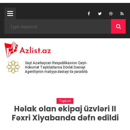
Sayt Azərbaycan Respublikasının Qeyri-
Hökumət Təşkilatlarına Dövlət Dəstəyi
Agentliyinin maliyyə dəstəyi ilə yaradılıb.
Toplum
Həlak olan ekipaj üzvləri II
Fəxri Xiyabanda dəfn edil
di