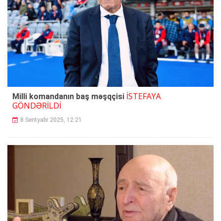
İSTEFAYA
Milli komandanın baş məşqçisi
GÖNDƏRİLDİ
8 Sentyabr 2025, 12:21