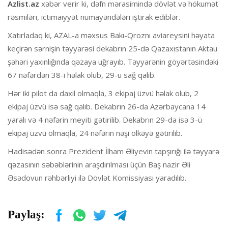
Azlist.az
xəbər verir ki, dəfn mərasimində dövlət və hökumət
rəsmiləri, ictimaiyyət nümayəndələri iştirak ediblər.
Xatırladaq ki, AZAL-a məxsus Bakı-Qroznı aviareysini həyata
keçirən sərnişin təyyarəsi dekabrın 25-də Qazaxıstanın Aktau
şəhəri yaxınlığında qəzaya uğrayıb. Təyyarənin göyərtəsindəki
67 nəfərdən 38-i həlak olub, 29-u sağ qalıb.
Hər iki pilot da daxil olmaqla, 3 ekipaj üzvü həlak olub, 2
ekipaj üzvü isə sağ qalıb. Dekabrın 26-da Azərbaycana 14
yaralı və 4 nəfərin meyiti gətirilib. Dekabrın 29-da isə 3-ü
ekipaj üzvü olmaqla, 24 nəfərin nəşi ölkəyə gətirilib.
Hadisədən sonra Prezident İlham Əliyevin tapşırığı ilə təyyarə
qəzasının səbəblərinin araşdırılması üçün Baş nazir Əli
Əsədovun rəhbərliyi ilə Dövlət Komissiyası yaradılıb.
Paylaş: