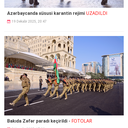
UZADILDI
Azərbaycanda xüsusi karantin rejimi
19 Dekabr 2025, 20:47
FOTOLAR
Bakıda Zəfər paradı keçirildi -