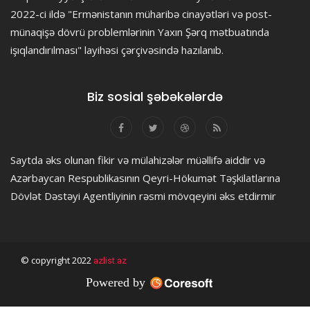
2022-ci ildə "Ermənistanın müharibə cinayətləri və post-
münaqişə dövrü problemlərinin Yaxın Şərq mətbuatında
işıqlandırılması" layihəsi çərçivəsində hazılanıb.
Biz sosial şəbəkələrdə
Saytda əks olunan fikir və mülahizələr müəllifə aiddir və
Azərbaycan Respublikasının Qeyri-Hökumət Təşkilatlarına
Dövlət Dəstəyi Agentliyinin rəsmi mövqeyini əks etdirmir
© copyright 2022
azlist.az