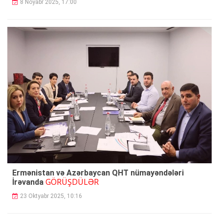
8 Noyabr 2025, 17:00
Ermənistan və Azərbaycan QHT nümayəndələri
GÖRÜŞDÜLƏR
İrəvanda
23 Oktyabr 2025, 10:16