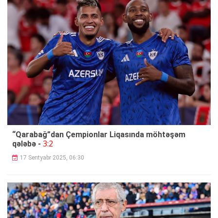
“Qarabağ”dan Çempionlar Liqasında möhtəşəm
3:2
qələbə -
17 Sentyabr 2025, 06:30