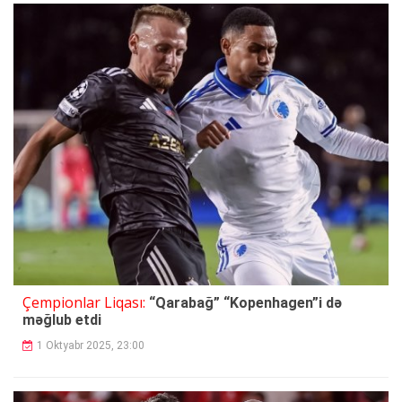
Çempionlar Liqası:
“Qarabağ” “Kopenhagen”i də
məğlub etdi
1 Oktyabr 2025, 23:00