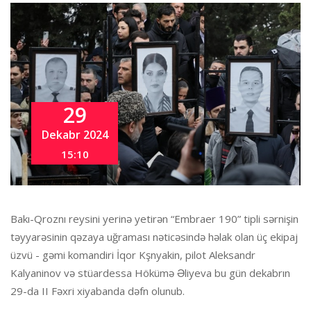
29
Dekabr 2024
15:10
Bakı-Qroznı reysini yerinə yetirən “Embraer 190” tipli sərnişin
təyyarəsinin qəzaya uğraması nəticəsində həlak olan üç ekipaj
üzvü - gəmi komandiri İqor Kşnyakin, pilot Aleksandr
Kalyaninov və stüardessa Hökümə Əliyeva bu gün dekabrın
29-da II Fəxri xiyabanda dəfn olunub.