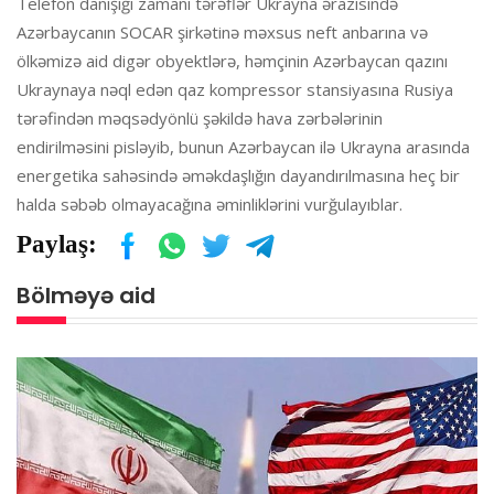
Telefon danışığı zamanı tərəflər Ukrayna ərazisində
Azərbaycanın SOCAR şirkətinə məxsus neft anbarına və
ölkəmizə aid digər obyektlərə, həmçinin Azərbaycan qazını
Ukraynaya nəql edən qaz kompressor stansiyasına Rusiya
tərəfindən məqsədyönlü şəkildə hava zərbələrinin
endirilməsini pisləyib, bunun Azərbaycan ilə Ukrayna arasında
energetika sahəsində əməkdaşlığın dayandırılmasına heç bir
halda səbəb olmayacağına əminliklərini vurğulayıblar.
Paylaş:
Bölməyə aid