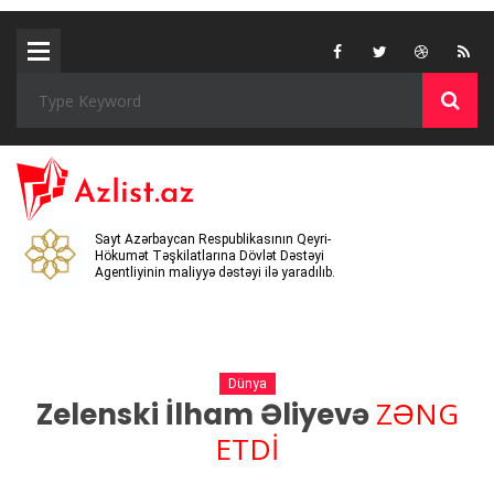
Sayt Azərbaycan Respublikasının Qeyri-
Hökumət Təşkilatlarına Dövlət Dəstəyi
Agentliyinin maliyyə dəstəyi ilə yaradılıb.
Dünya
ZƏNG
Zelenski İlham Əliyevə
ETDİ