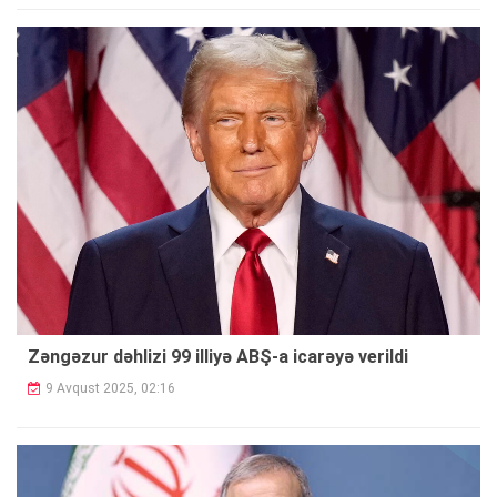
Zəngəzur dəhlizi 99 illiyə ABŞ-a icarəyə verildi
9 Avqust 2025, 02:16