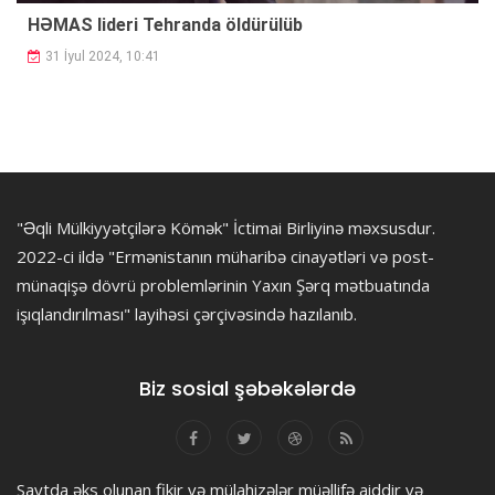
HƏMAS lideri Tehranda öldürülüb
31 İyul 2024, 10:41
"Əqli Mülkiyyətçilərə Kömək" İctimai Birliyinə məxsusdur.
2022-ci ildə "Ermənistanın müharibə cinayətləri və post-
münaqişə dövrü problemlərinin Yaxın Şərq mətbuatında
işıqlandırılması" layihəsi çərçivəsində hazılanıb.
Biz sosial şəbəkələrdə
Saytda əks olunan fikir və mülahizələr müəllifə aiddir və