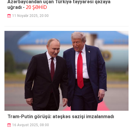
Azərbaycandan uçan Türkiyə təyyarəsi qəzaya
20 ŞƏHİD
uğradı -
11 Noyabr 2025, 20:00
Tram-Putin görüşü: atəşkəs sazişi imzalanmadı
16 Avqust 2025, 08:00