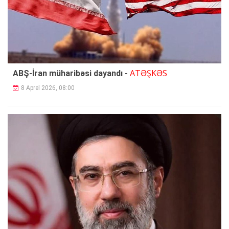
ATƏŞKƏS
ABŞ-İran müharibəsi dayandı -
8 Aprel 2026, 08:00