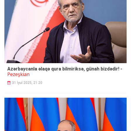
Azərbaycanla əlaqə qura bilmiriksə, günah bizdədir! -
Pezeşkian
31 İyul 2025, 21:20