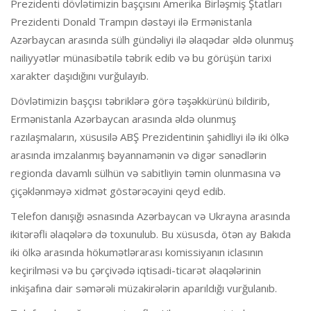
Prezidenti dövlətimizin başçısını Amerika Birləşmiş Ştatları
Prezidenti Donald Trampın dəstəyi ilə Ermənistanla
Azərbaycan arasında sülh gündəliyi ilə əlaqədar əldə olunmuş
nailiyyətlər münasibətilə təbrik edib və bu görüşün tarixi
xarakter daşıdığını vurğulayıb.
Dövlətimizin başçısı təbriklərə görə təşəkkürünü bildirib,
Ermənistanla Azərbaycan arasında əldə olunmuş
razılaşmaların, xüsusilə ABŞ Prezidentinin şahidliyi ilə iki ölkə
arasında imzalanmış bəyannamənin və digər sənədlərin
regionda davamlı sülhün və sabitliyin təmin olunmasına və
çiçəklənməyə xidmət göstərəcəyini qeyd edib.
Telefon danışığı əsnasında Azərbaycan və Ukrayna arasında
ikitərəfli əlaqələrə də toxunulub. Bu xüsusda, ötən ay Bakıda
iki ölkə arasında hökumətlərarası komissiyanın iclasının
keçirilməsi və bu çərçivədə iqtisadi-ticarət əlaqələrinin
inkişafına dair səmərəli müzakirələrin aparıldığı vurğulanıb.