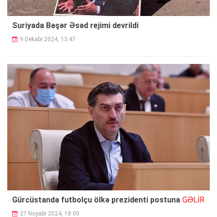
Suriyada Bəşər Əsəd rejimi devrildi
9 Dekabr 2024, 13:47
GƏLİR
Gürcüstanda futbolçu ölkə prezidenti postuna
27 Noyabr 2024, 18:00