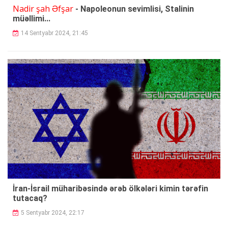
Nadir şah Əfşar
- Napoleonun sevimlisi, Stalinin
müəllimi...
14 Sentyabr 2024, 21:45
İran-İsrail müharibəsində ərəb ölkələri kimin tərəfin
tutacaq?
5 Sentyabr 2024, 22:17