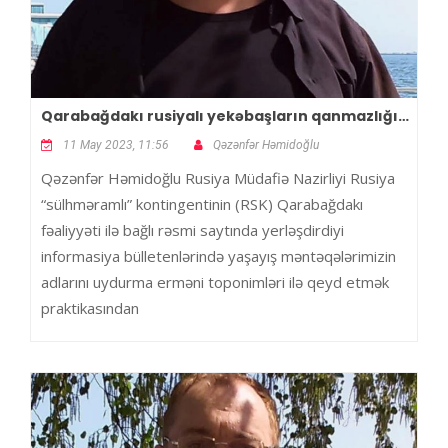
Qarabağdakı rusiyalı yekəbaşların qanmazlığı…
11 May 2023, 11:56
Qəzənfər Həmidoğlu
Qəzənfər Həmidoğlu Rusiya Müdafiə Nazirliyi Rusiya
“sülhməramlı” kontingentinin (RSK) Qarabağdakı
fəaliyyəti ilə bağlı rəsmi saytında yerləşdirdiyi
informasiya bülletenlərində yaşayış məntəqələrimizin
adlarını uydurma erməni toponimləri ilə qeyd etmək
praktikasından