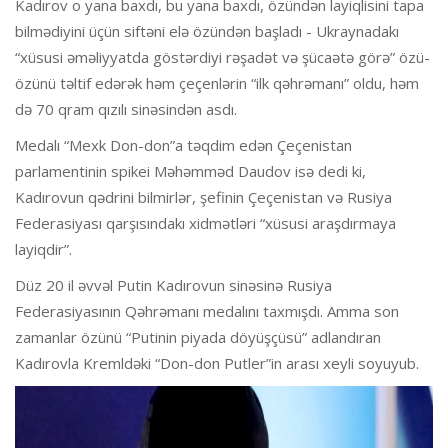
Kadırov o yana baxdı, bu yana baxdı, özündən layiqlisini tapa
bilmədiyini üçün siftəni elə özündən başladı - Ukraynadakı
“xüsusi əməliyyatda göstərdiyi rəşadət və şücaətə görə” özü-
özünü təltif edərək həm çeçenlərin “ilk qəhrəmanı” oldu, həm
də 70 qram qızılı sinəsindən asdı.
Medalı “Mexk Don-don”a təqdim edən Çeçenistan
parlamentinin spikei Məhəmməd Daudov isə dedi ki,
Kadırovun qədrini bilmirlər, şefinin Çeçenistan və Rusiya
Federasiyası qarşısındakı xidmətləri “xüsusi araşdırmaya
layiqdir”.
Düz 20 il əvvəl Putin Kadırovun sinəsinə Rusiya
Federasiyasının Qəhrəmanı medalını taxmışdı. Amma son
zamanlar özünü “Putinin piyada döyüşçüsü” adlandıran
Kadırovla Kremldəki “Don-don Putler”in arası xeyli soyuyub.