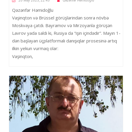
20 May 2023, 22:43
Qəzənfər Həmidoğlu
Qəzənfər Həmidoğlu
Vaşinqton və Brüssel görüşlərindən sonra növbə
Moskvaya çatdı. Bayramov və Mirzoyanla görüşən
Lavrov yada saldı ki, Rusiya da “işin içindədir”. Mayın 1-
dən başlayan üçplatformalı danışıqlar prosesinə artıq
ilkin yekun vurmaq olar:
Vaşinqton,