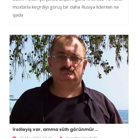
müxbirlə keçirdiyi görüş bir daha Rusiya liderinin nə
qədə
İrəliləyiş var, amma sülh görünmür...