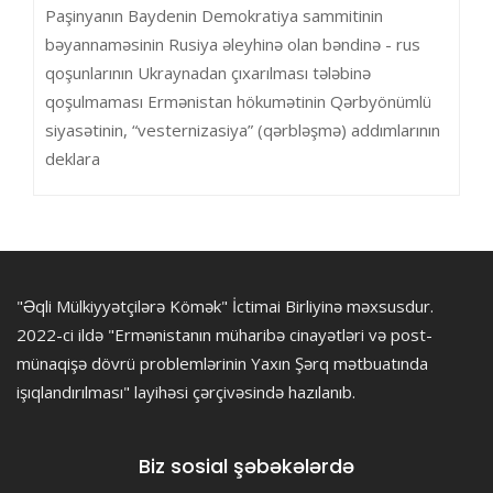
Paşinyanın Baydenin Demokratiya sammitinin
bəyannaməsinin Rusiya əleyhinə olan bəndinə - rus
qoşunlarının Ukraynadan çıxarılması tələbinə
qoşulmaması Ermənistan hökumətinin Qərbyönümlü
siyasətinin, “vesternizasiya” (qərbləşmə) addımlarının
deklara
"Əqli Mülkiyyətçilərə Kömək" İctimai Birliyinə məxsusdur.
2022-ci ildə "Ermənistanın müharibə cinayətləri və post-
münaqişə dövrü problemlərinin Yaxın Şərq mətbuatında
işıqlandırılması" layihəsi çərçivəsində hazılanıb.
Biz sosial şəbəkələrdə