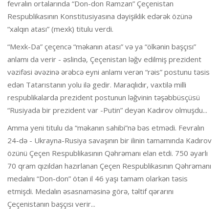
fevralın ortalarında “Don-don Ramzan” Çeçenistan
Respublikasının Konstitusiyasına dəyişiklik edərək özünə
“xalqın atası” (mexk) titulu verdi.
“Mexk-Da” çeçencə “məkanın atası” və ya “ölkənin başçısı”
anlamı da verir - əslində, Çeçenistan ləğv edilmiş prezident
vəzifəsi əvəzinə ərəbcə eyni anlamı verən “rəis” postunu təsis
edən Tatarıstanın yolu ilə gedir. Maraqlıdır, vaxtilə milli
respublikalarda prezident postunun ləğvinin təşəbbüsçüsü
“Rusiyada bir prezident var -Putin” deyən Kadırov olmuşdu...
Amma yeni titulu da “məkanın sahibi”nə bəs etmədi. Fevralın
24-də - Ukrayna-Rusiya savaşının bir ilinin tamamında Kadırov
özünü Çeçen Respublikasının Qəhrəmanı elan etdi. 750 əyarlı
70 qram qızıldan hazırlanan Çeçen Respublikasının Qəhrəmanı
medalını “Don-don” ötən il 46 yaşı tamam olarkən təsis
etmişdi. Medalın əsasnaməsinə görə, təltif qərarını
Çeçenistanın başçısı verir...