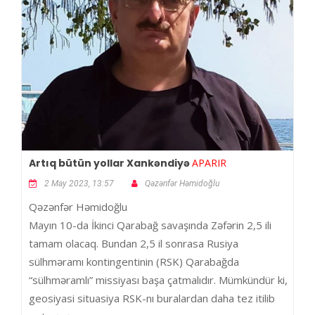
Artıq bütün yollar Xankəndiyə
APARIR
2 May 2023, 13:57
Qəzənfər Həmidoğlu
Qəzənfər Həmidoğlu
Mayın 10-da İkinci Qarabağ savaşında Zəfərin 2,5 ili
tamam olacaq. Bundan 2,5 il sonrasa Rusiya
sülhməramı kontingentinin (RSK) Qarabağda
“sülhməramlı” missiyası başa çatmalıdır. Mümkündür ki,
geosiyasi situasiya RSK-nı buralardan daha tez itilib