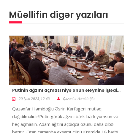
Müəllifin digər yazıları
Putinin ağzını açması niyə onun əleyhinə işlədi...
20 İyun 2023, 12:43
Qəzənfər Həmidoğlu
Qəzənfər Həmidoğlu Əsrin Karfageni mütləq
dağıdılmalıdır!Putin gərək ağzını bərk-bərk yumsun və
heç açmasın. Adam ağzını açdıqca özünü daha dibə
batırır. Ötən çərşənbə axşamı günü Kremldə 18 hərbi