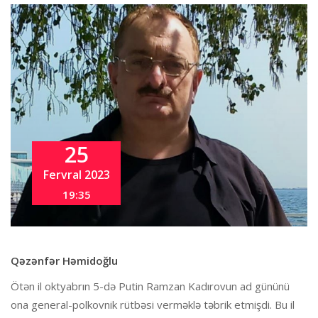
25
Fervral 2023
19:35
Qəzənfər Həmidoğlu
Ötən il oktyabrın 5-də Putin Ramzan Kadırovun ad gününü
ona general-polkovnik rütbəsi verməklə təbrik etmişdi. Bu il