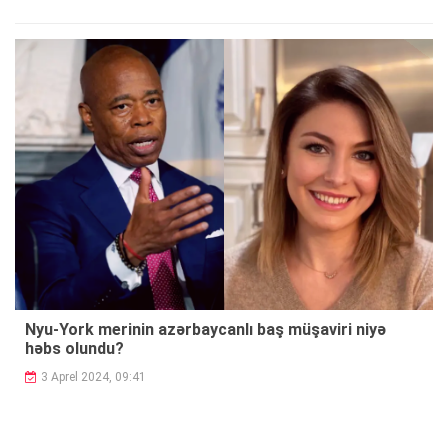
Nyu-York merinin azərbaycanlı baş müşaviri niyə
həbs olundu?
3 Aprel 2024, 09:41