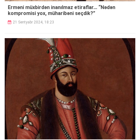
Erməni müxbirdən inanılmaz etiraflar... “Nədən
kompromisi yox, müharibəni seçdik?”
21 Sentyabr 2024, 18:23