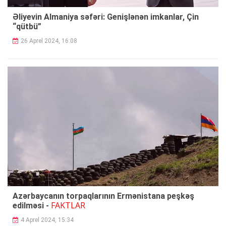
Əliyevin Almaniya səfəri: Genişlənən imkanlar, Çin
“qütbü”
26 Aprel 2024, 16:08
Azərbaycanın torpaqlarının Ermənistana peşkəş
FAKTLAR
edilməsi -
4 Aprel 2024, 15:34