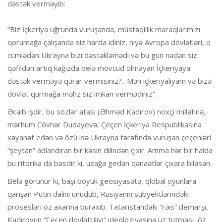
dəstək verməyib:
“Biz İçkeriya uğrunda vuruşanda, müstəqillik maraqlarımızı
qorumağa çalışanda siz harda idiniz, niyə Avropa dövlətləri, o
cümlədən Ukrayna bizi dəstəkləmədi və bu gün nədən siz
qəfildən artıq kağızda belə mövcud olmayan İçkeriyaya
dəstək verməyə qərar vermisiniz?.. Mən içkeriyalıyam və bizə
dövlət qurmağa məhz siz imkan vermədiniz”.
Əcaib işdir, bu sözlər atası (Əhməd Kadırov) noxçi millətinə,
mərhum Cövhər Dudayevə, Çeçen İçkeriya Respublikasına
xəyanət edən və özü isə Ukrayna tərəfində vuruşan çeçenləri
“şeytan” adlandıran bir kəsin dilindən çıxır. Amma hər bir halda
bu ritorika da bəsdir ki, uzağa gedən qənaətlər çıxara biləsən.
Belə görünür ki, başı böyük geosiyasətə, qlobal oyunlara
qarışan Putin dalını unudub, Rusiyanın subyektlərindəki
prosesləri öz axarına buraxıb. Tatarıstandakı “rəis” demarşı,
Kadırovun “Çeçen dövlətçiliyi” ideologiyasına üz tutması, öz