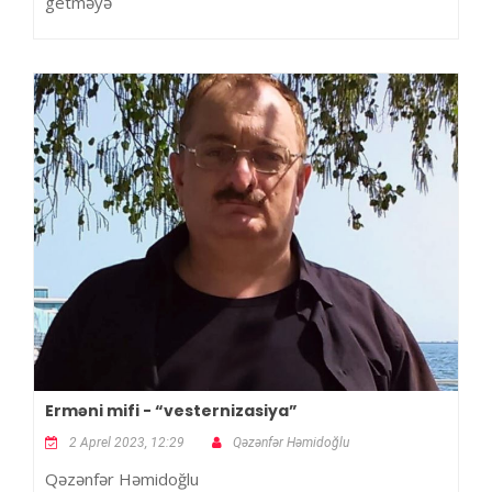
getməyə
Erməni mifi - “vesternizasiya”
2 Aprel 2023, 12:29
Qəzənfər Həmidoğlu
Qəzənfər Həmidoğlu