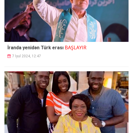
BAŞLAYIR
İranda yenidən Türk erası
7 İyul 2024, 12:47