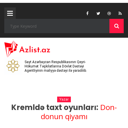
Sayt Azərbaycan Respublikasının Qeyri-
Hökumət Təşkilatlarına Dövlət Dəstəyi
Agentliyinin maliyyə dəstəyi ilə yaradılıb.
Yazar
Don-
Kremldə taxt oyunları:
donun qiyamı