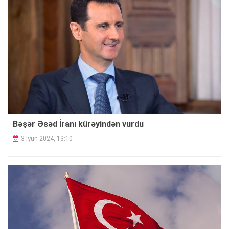
Bəşər Əsəd İranı kürəyindən vurdu
3 İyun 2024, 13:10