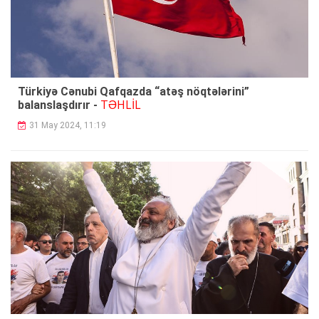
Türkiyə Cənubi Qafqazda “atəş nöqtələrini”
TƏHLİL
balanslaşdırır -
31 May 2024, 11:19