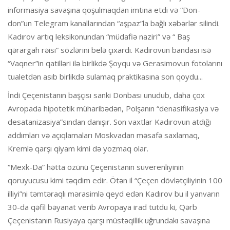
informasiya savaşına qoşulmaqdan imtina etdi və “Don-
don”un Telegram kanallarından “aşpaz”la bağlı xəbərlər silindi.
Kadırov artıq leksikonundan “müdafiə naziri” və “ Baş
qərargah rəisi” sözlərini belə çıxardı. Kadırovun bandası isə
“Vaqner”in qatilləri ilə birlikdə Şoyqu və Gerasimovun fotolarını
tualetdən asıb birlikdə sulamaq praktikasına son qoydu...
İndi Çeçenistanın başçısı sanki Donbası unudub, daha çox
Avropada hipotetik müharibədən, Polşanın “denasifikasiya və
desatanizasiya”sından danışır. Son vaxtlar Kadırovun atdığı
addımları və açıqlamaları Moskvadan məsafə saxlamaq,
Kremlə qarşı qiyam kimi də yozmaq olar.
“Mexk-Da” hətta özünü Çeçenistanın suverenliyinin
qoruyucusu kimi təqdim edir. Ötən il “Çeçen dövlətçiliyinin 100
illiyi”ni təmtəraqlı mərasimlə qeyd edən Kadırov bu il yanvarın
30-da qəfil bəyanat verib Avropaya irad tutdu ki, Qərb
Çeçenistanın Rusiyaya qarşı müstəqillik uğrundakı savaşına