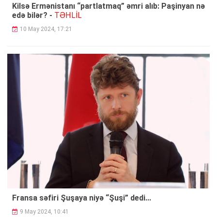
Kilsə Ermənistanı “partlatmaq” əmri alıb: Paşinyan nə
TƏHLİL
edə bilər? -
10 May 2024, 17:21
Fransa səfiri Şuşaya niyə “Şuşi” dedi...
9 May 2024, 10:41