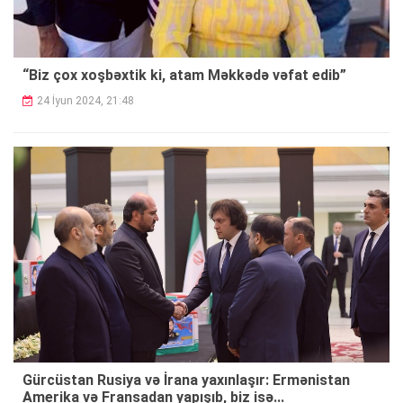
“Biz çox xoşbəxtik ki, atam Məkkədə vəfat edib”
24 İyun 2024, 21:48
Gürcüstan Rusiya və İrana yaxınlaşır: Ermənistan
Amerika və Fransadan yapışıb, biz isə...