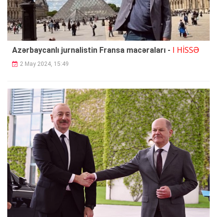
I HİSSƏ
Azərbaycanlı jurnalistin Fransa macəraları -
2 May 2024, 15:49