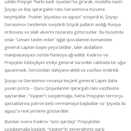
sahibi Priqojin “hərbi kadr oyunları”na girərək, müdafiə naziri
Şoyqu və Baş qərargahın rəisi Gerasimova hücuma
keçmişdilər. Putinin “piyadası və aşpazı” istəyirdi ki, Şoyqu-
Gerasimov tandemini sıxışdırıb böyük pulların axdığı Rusiya
ordusunu və silah alverini nəzarətə götürsünlər. Bu hücumda
onlar “Limanı təslim edən” işğal qüvvələrinin komandanı
general Lapinin başını yeyə bildilər, lakin abdalların
manipulyasiyası sonda fiaskoya uğradıldı. Kadırov və
Priqojinin lobbiçiliyini etdiyi general Surovikin cəbhədə bir uğur
qazanmadı, Xersondan dahiyanə əkildi və vəzifəsi endirildi.
Şoyqu və Gerasimov revanşa keçərık general Lapini daha
yuxarı posta – Quru Qoşunlarının qərargah rəisi vəzifəsinə
qaytardılar, “Vaqner”i sıxışdırmağa, hətta Priqojinin terrorçu-
qəssablarına patron belə verməməyə başladılar və “piyada ilə
aşpaz”a real yerlərini göstərdilər.
Bundan sonra Kadırov “əziz qardaşı” Priqojindən
uzaqlaşmağa başladı, “Vaqner”in generalitetə qarşı