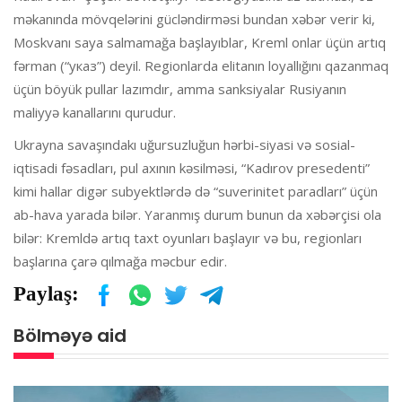
məkanında mövqelərini gücləndirməsi bundan xəbər verir ki,
Moskvanı saya salmamağa başlayıblar, Kreml onlar üçün artıq
fərman (“указ”) deyil. Regionlarda elitanın loyallığını qazanmaq
üçün böyük pullar lazımdır, amma sanksiyalar Rusiyanın
maliyyə kanallarını qurudur.
Ukrayna savaşındakı uğursuzluğun hərbi-siyasi və sosial-
iqtisadi fəsadları, pul axının kəsilməsi, “Kadırov presedenti”
kimi hallar digər subyektlərdə də “suverinitet paradları” üçün
ab-hava yarada bilər. Yaranmış durum bunun da xəbərçisi ola
bilər: Kremldə artıq taxt oyunları başlayır və bu, regionları
başlarına çarə qılmağa məcbur edir.
Paylaş:
Bölməyə aid