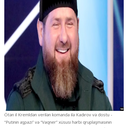
Ötən il Kremldən verilən komanda ilə Kadırov və dostu -
“Putinin aşpazı” və “Vaqner” xüsusi hərbi qruplaşmasının