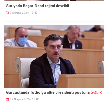
Suriyada Bəşər Əsəd rejimi devrildi
9 Dekabr 2024, 13:47
GƏLİR
Gürcüstanda futbolçu ölkə prezidenti postuna
27 Noyabr 2024, 18:00