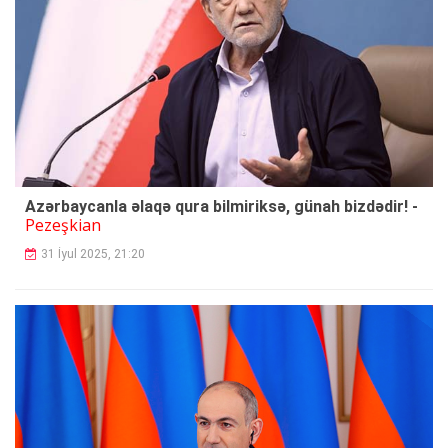
Azərbaycanla əlaqə qura bilmiriksə, günah bizdədir! -
Pezeşkian
31 İyul 2025, 21:20