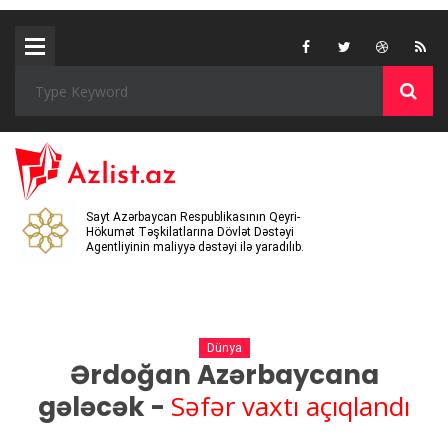
Sayt Azərbaycan Respublikasının Qeyri-
Hökumət Təşkilatlarına Dövlət Dəstəyi
Agentliyinin maliyyə dəstəyi ilə yaradılıb.
Dünya
Ərdoğan Azərbaycana
Səfər vaxtı açıqlandı
gələcək -