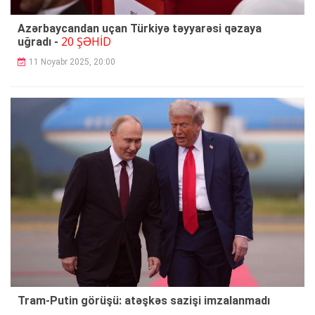
Azərbaycandan uçan Türkiyə təyyarəsi qəzaya
20 ŞƏHİD
uğradı -
11 Noyabr 2025, 20:00
Tram-Putin görüşü: atəşkəs sazişi imzalanmadı