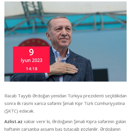
9
İyun 2023
14:18
Rəcəb Tayyib Ərdoğan yenidən Türkiyə prezidenti seçildikdən
sonra ilk rəsmi xaricə səfərini Şimali Kipr Türk Cümhuriyyətinə
(ŞKTC) edəcək.
Azlist.az
xəbər verir ki, Ərdoğanın Şimali Kiprə səfərinin gələn
həftənin çərşənbə axşamı baş tutacağı gözlənilir. Ərdoğanın