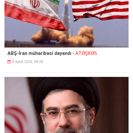
ATƏŞKƏS
ABŞ-İran müharibəsi dayandı -
8 Aprel 2026, 08:00