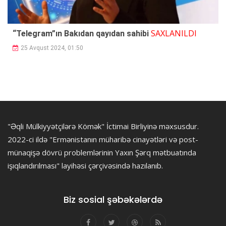
SAXLANILDI
“Telegram”ın Bakıdan qayıdan sahibi
25 Avqust 2024, 01:50
"Əqli Mülkiyyətçilərə Kömək" İctimai Birliyinə məxsusdur.
2022-ci ildə "Ermənistanın müharibə cinayətləri və post-
münaqişə dövrü problemlərinin Yaxın Şərq mətbuatında
işıqlandırılması" layihəsi çərçivəsində hazılanıb.
Biz sosial şəbəkələrdə