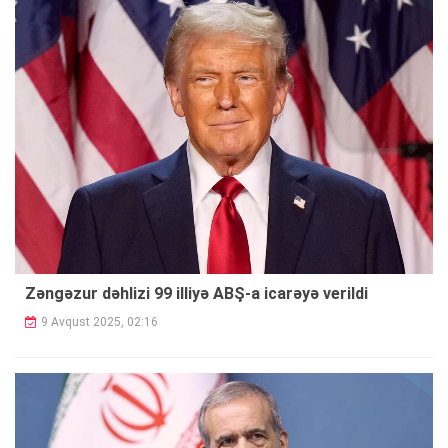
Zəngəzur dəhlizi 99 illiyə ABŞ-a icarəyə verildi
9 Avqust 2025, 02:16