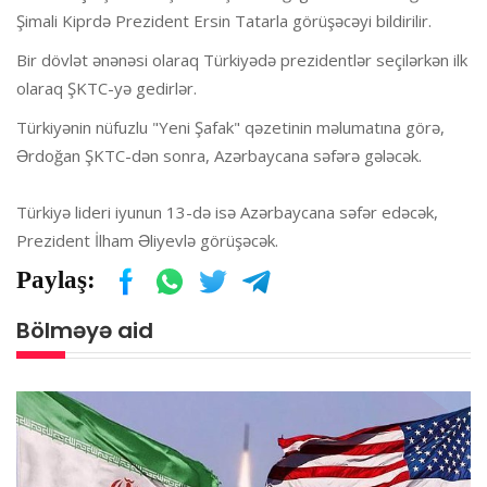
Şimali Kiprdə Prezident Ersin Tatarla görüşəcəyi bildirilir.
Bir dövlət ənənəsi olaraq Türkiyədə prezidentlər seçilərkən ilk
olaraq ŞKTC-yə gedirlər.
Türkiyənin nüfuzlu "Yeni Şafak" qəzetinin məlumatına görə,
Ərdoğan ŞKTC-dən sonra, Azərbaycana səfərə gələcək.
Türkiyə lideri iyunun 13-də isə Azərbaycana səfər edəcək,
Prezident İlham Əliyevlə görüşəcək.
Paylaş:
Bölməyə aid