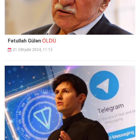
ÖLDÜ
Fətullah Gülən
21 Oktyabr 2024, 11:13