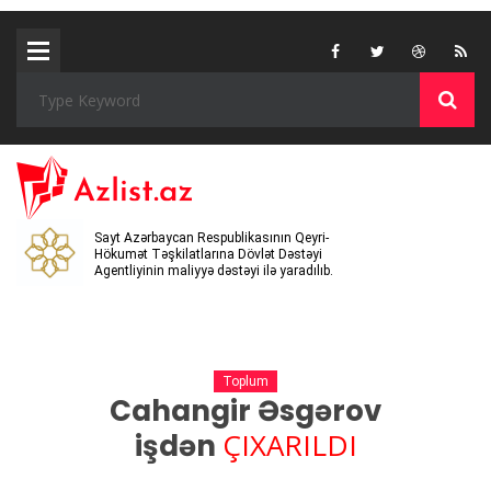
Sayt Azərbaycan Respublikasının Qeyri-
Hökumət Təşkilatlarına Dövlət Dəstəyi
Agentliyinin maliyyə dəstəyi ilə yaradılıb.
Toplum
Cahangir Əsgərov
ÇIXARILDI
işdən