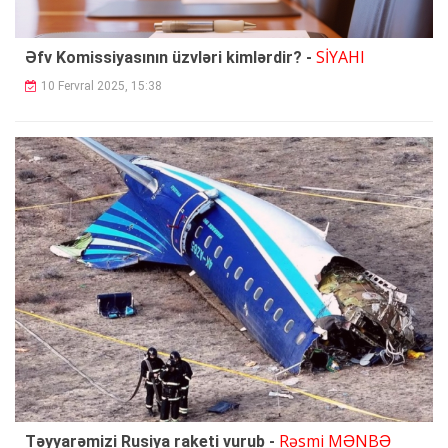
SİYAHI
Əfv Komissiyasının üzvləri kimlərdir? -
10 Fervral 2025, 15:38
Rəsmi MƏNBƏ
Təyyarəmizi Rusiya raketi vurub -