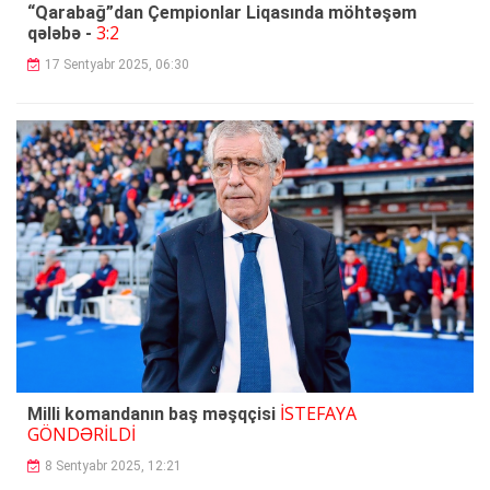
“Qarabağ”dan Çempionlar Liqasında möhtəşəm
3:2
qələbə -
17 Sentyabr 2025, 06:30
İSTEFAYA
Milli komandanın baş məşqçisi
GÖNDƏRİLDİ
8 Sentyabr 2025, 12:21