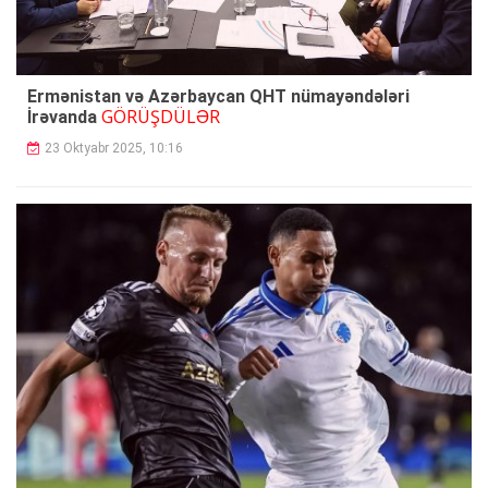
Ermənistan və Azərbaycan QHT nümayəndələri
GÖRÜŞDÜLƏR
İrəvanda
23 Oktyabr 2025, 10:16