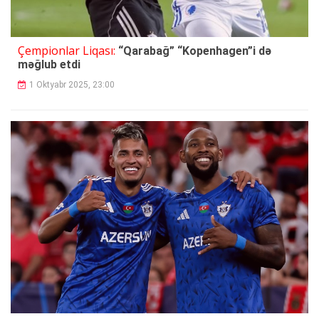
Çempionlar Liqası:
“Qarabağ” “Kopenhagen”i də
məğlub etdi
1 Oktyabr 2025, 23:00