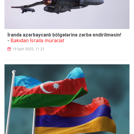
İranda azərbaycanlı bölgələrinə zərbə endirilməsin!
Bakıdan İsrailə müraciət
-
19 İyun 2025, 11:21