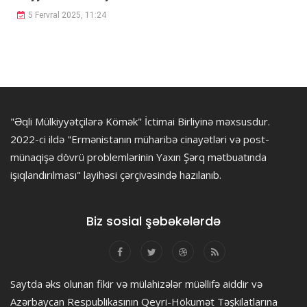
5 Fervral 2025, 11:24
"Əqli Mülkiyyətçilərə Kömək" İctimai Birliyinə məxsusdur.
2022-ci ildə "Ermənistanın müharibə cinayətləri və post-
münaqişə dövrü problemlərinin Yaxın Şərq mətbuatında
işıqlandırılması" layihəsi çərçivəsində hazılanıb.
Biz sosial şəbəkələrdə
Saytda əks olunan fikir və mülahizələr müəllifə aiddir və
Azərbaycan Respublikasının Qeyri-Hökumət Təşkilatlarına