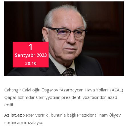
1
Sentyabr 2023
20:10
Cahangir Calal oğlu Əsgərov “Azərbaycan Hava Yolları” (AZAL)
Qapalı Səhmdar Cəmiyyətinin prezidenti vəzifəsindən azad
edilib.
Azlist.az
xəbər verir ki, bununla bağlı Prezident İlham Əliyev
sərəncam imzalayıb.