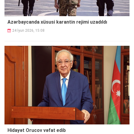
Azərbaycanda xüsusi karantin rejimi uzadıldı
24 İyun 2026, 15:08
Hidayət Orucov vəfat edib