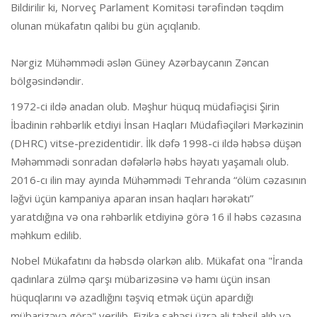
Bildirilir ki, Norveç Parlament Komitəsi tərəfindən təqdim
olunan mükafatın qalibi bu gün açıqlanıb.
Nərgiz Mühəmmədi əslən Güney Azərbaycanın Zəncan
bölgəsindəndir.
1972-ci ildə anadan olub. Məşhur hüquq müdafiəçisi Şirin
İbadinin rəhbərlik etdiyi İnsan Haqları Müdafiəçiləri Mərkəzinin
(DHRC) vitse-prezidentidir. İlk dəfə 1998-ci ildə həbsə düşən
Məhəmmədi sonradan dəfələrlə həbs həyatı yaşamalı olub.
2016-cı ilin may ayında Mühəmmədi Tehranda “ölüm cəzasının
ləğvi üçün kampaniya aparan insan haqları hərəkatı”
yaratdığına və ona rəhbərlik etdiyinə görə 16 il həbs cəzasına
məhkum edilib.
Nobel Mükafatını da həbsdə olarkən alıb. Mükafat ona "İranda
qadınlara zülmə qarşı mübarizəsinə və hamı üçün insan
hüquqlarını və azadlığını təşviq etmək üçün apardığı
mübarizəyə görə" verilib. Fizika sahəsi üzrə ali təhsil alıb və