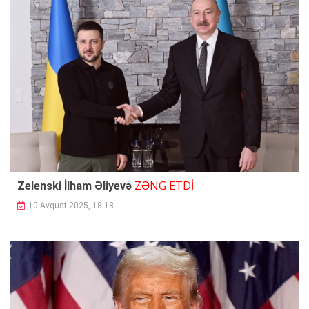
ZƏNG ETDİ
Zelenski İlham Əliyevə
10 Avqust 2025, 18:18