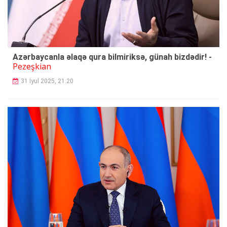
Azərbaycanla əlaqə qura bilmiriksə, günah bizdədir! -
Pezeşkian
31 İyul 2025, 21:20