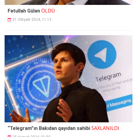
ÖLDÜ
Fətullah Gülən
21 Oktyabr 2024, 11:13
SAXLANILDI
“Telegram”ın Bakıdan qayıdan sahibi