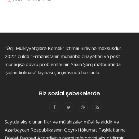
25 Avqust 2024, 01:50
"Əqli Mülkiyyətçilərə Kömək" İctimai Birliyinə məxsusdur.
2022-ci ildə "Ermənistanın müharibə cinayətləri və post-
münaqişə dövrü problemlərinin Yaxın Şərq mətbuatında
işıqlandırılması" layihəsi çərçivəsində hazılanıb.
Biz sosial şəbəkələrdə
Saytda əks olunan fikir və mülahizələr müəllifə aiddir və
Azərbaycan Respublikasının Qeyri-Hökumət Təşkilatlarına
Dövlət Dəstəyi Agentliyinin rəsmi mövqeyini əks etdirmir