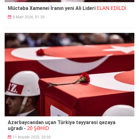
ELAN EDİLDİ
Müctəba Xamenei İranın yeni Ali Lideri
8 Mart 2026, 01:30
Azərbaycandan uçan Türkiyə təyyarəsi qəzaya
20 ŞƏHİD
uğradı -
11 Noyabr 2025, 20:00