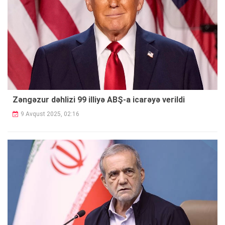
Zəngəzur dəhlizi 99 illiyə ABŞ-a icarəyə verildi
9 Avqust 2025, 02:16