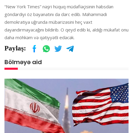
“New York Times” nəşri hüquq müdafiəçisinin həbsdən
göndərdiyi öz bəyanatını da dərc edib. Məhəmmədi
demokratiya uğrunda mübarizəsini heç vaxt
dayandırmayacağını bildirib. O qeyd edib ki, aldığı mükafat onu
daha möhkəm və qətiyyətli edəcək.
Paylaş:
Bölməyə aid