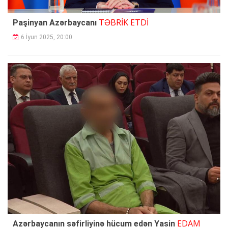
TƏBRİK ETDİ
Paşinyan Azərbaycanı
6 İyun 2025, 20:00
EDAM
Azərbaycanın səfirliyinə hücum edən Yasin