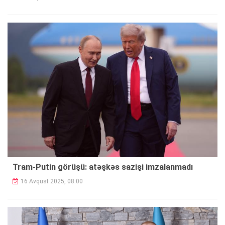
Tram-Putin görüşü: atəşkəs sazişi imzalanmadı
16 Avqust 2025, 08:00