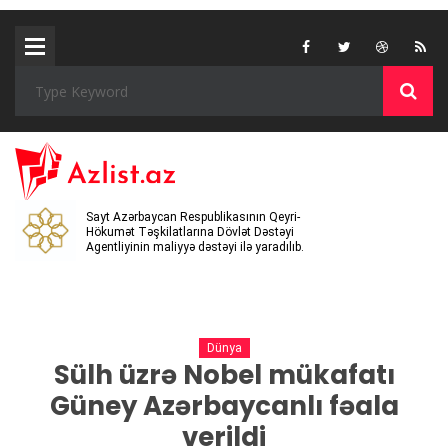
Sayt Azərbaycan Respublikasının Qeyri-
Hökumət Təşkilatlarına Dövlət Dəstəyi
Agentliyinin maliyyə dəstəyi ilə yaradılıb.
Dünya
Sülh üzrə Nobel mükafatı
Güney Azərbaycanlı fəala
verildi