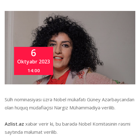
6
Oktyabr 2023
14:00
Sülh nominasiyası üzrə Nobel mükafatı Güney Azərbaycandan
olan hüquq müdafiəçisi Nərgiz Mühəmmədiyə verilib.
Azlist.az
xəbər verir ki, bu barədə Nobel Komitəsinin rəsmi
saytında məlumat verilib.