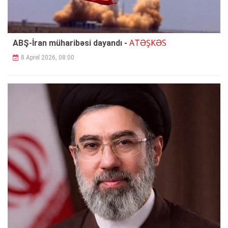
ATƏŞKƏS
ABŞ-İran müharibəsi dayandı -
8 Aprel 2026, 08:00