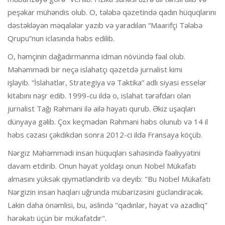
peşəkar mühəndis olub. O, tələbə qəzetində qadın hüquqlarını
dəstəkləyən məqalələr yazıb və yaradılan “Maarifçi Tələbə
Qrupu”nun iclasında həbs edilib.
O, həmçinin dağadırmanma idman növündə fəal olub.
Məhəmmədi bir neçə islahatçı qəzetdə jurnalist kimi
işləyib. “İslahatlar, Strategiya və Taktika” adlı siyasi esselər
kitabını nəşr edib. 1999-cu ildə o, islahat tərəfdarı olan
jurnalist Tağı Rəhmani ilə ailə həyatı qurub. Əkiz uşaqları
dünyaya gəlib. Çox keçmədən Rəhmani həbs olunub və 14 il
həbs cəzası çəkdikdən sonra 2012-ci ildə Fransaya köçüb.
Nərgiz Məhəmmədi insan hüquqları sahəsində fəaliyyətini
davam etdirib. Onun həyat yoldaşı onun Nobel Mükafatı
almasını yüksək qiymətləndirib və deyib: "Bu Nobel Mükafatı
Nərgizin insan haqları uğrunda mübarizəsini gücləndirəcək.
Lakin daha önəmlisi, bu, əslində "qadınlar, həyat və azadlıq"
hərəkatı üçün bir mükafatdır".