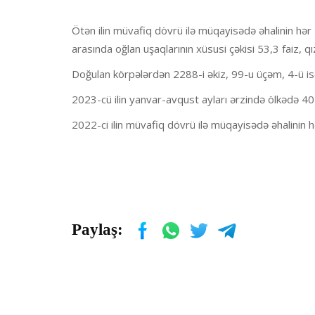
Ötən ilin müvafiq dövrü ilə müqayisədə əhalinin hə
arasında oğlan uşaqlarının xüsusi çəkisi 53,3 faiz, qı
Doğulan körpələrdən 2288-i əkiz, 99-u üçəm, 4-ü i
2023-cü ilin yanvar-avqust ayları ərzində ölkədə 40
2022-ci ilin müvafiq dövrü ilə müqayisədə əhalinin 
Paylaş: