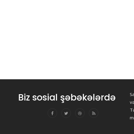
Biz sosial şəbəkələrdə
Sa
v
Tə
m