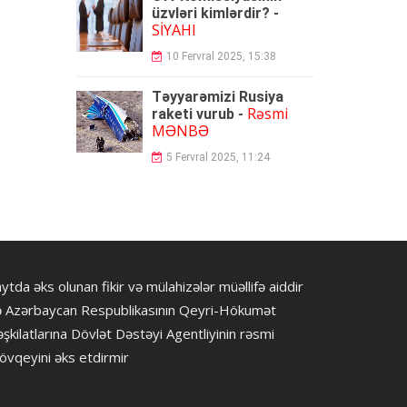
üzvləri kimlərdir? -
SİYAHI
10 Fervral 2025, 15:38
Təyyarəmizi Rusiya
Rəsmi
raketi vurub -
MƏNBƏ
5 Fervral 2025, 11:24
ytda əks olunan fikir və mülahizələr müəllifə aiddir
ə Azərbaycan Respublikasının Qeyri-Hökumət
şkilatlarına Dövlət Dəstəyi Agentliyinin rəsmi
övqeyini əks etdirmir