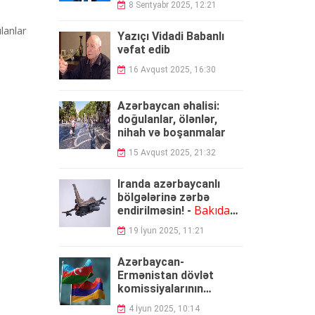
8 Sentyabr 2025, 12:21
lanlar
Yazıçı Vidadi Babanlı
vəfat edib
16 Avqust 2025, 16:30
Azərbaycan əhalisi:
doğulanlar, ölənlər,
nihah və boşanmalar
15 Avqust 2025, 21:32
İranda azərbaycanlı
bölgələrinə zərbə
Bakıdan
endirilməsin! -
İsrailə müraciət
19 İyun 2025, 11:21
Azərbaycan-
Ermənistan dövlət
komissiyalarının
görüşü olub
4 İyun 2025, 10:14