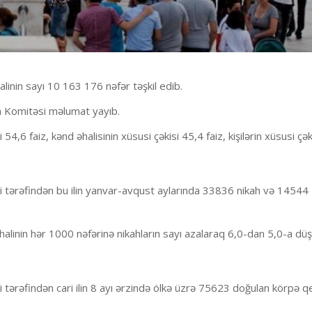
alinin sayı 10 163 176 nəfər təşkil edib.
ka Komitəsi məlumat yayıb.
54,6 faiz, kənd əhalisinin xüsusi çəkisi 45,4 faiz, kişilərin xüsusi çək
ri tərəfindən bu ilin yanvar-avqust aylarında 33836 nikah və 14544
 əhalinin hər 1000 nəfərinə nikahların sayı azalaraq 6,0-dan 5,0-a dü
i tərəfindən cari ilin 8 ayı ərzində ölkə üzrə 75623 doğulan körpə 