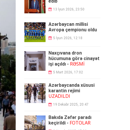
edib
13 İyun 2026, 23:50
Azərbaycan millisi
Avropa çempionu oldu
5 İyun 2026, 12:18
Naxçıvana dron
hücumuna görə cinayət
RƏSMİ
işi açıldı -
5 Mart 2026, 17:02
Azərbaycanda xüsusi
karantin rejimi
UZADILDI
19 Dekabr 2025, 20:47
Bakıda Zəfər paradı
FOTOLAR
keçirildi -