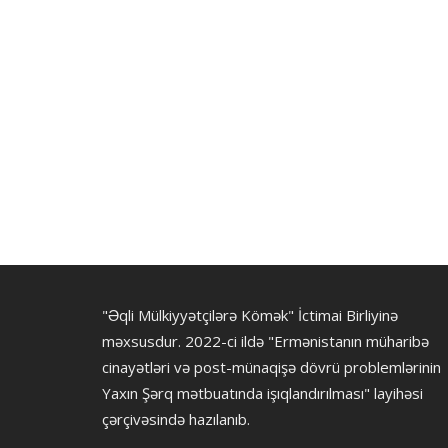
"Əqli Mülkiyyətçilərə Kömək" İctimai Birliyinə
məxsusdur. 2022-ci ildə "Ermənistanın müharibə
cinayətləri və post-münaqişə dövrü problemlərinin
Yaxın Şərq mətbuatında işıqlandırılması" layihəsi
çərçivəsində hazılanıb.