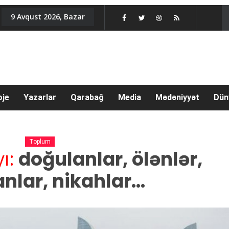
9 Avqust 2026, Bazar
oje
Yazarlar
Qarabağ
Media
Mədəniyyət
Dün
Toplum
ı:
doğulanlar, ölənlər,
lar, nikahlar...