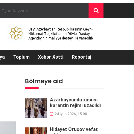
Sayt Azərbaycan Respublikasının Qeyri-
Hökumət Təşkilatlarına Dövlət Dəstəyi
Agentliyinin maliyyə dəstəyi ilə yaradılıb.
ya
Toplum
Xəbər Xətti
Reportaj
Bölməyə aid
Azərbaycanda xüsusi
karantin rejimi uzadıldı
24 İyun 2026, 15:08
Hidayət Orucov vəfat