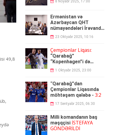
8 Noyabr 2025, 17:00
Ermənistan və
Azərbaycan QHT
nümayəndələri İrəvanda
GÖRÜŞDÜLƏR
23 Oktyabr 2025, 10:16
Çempionlar Liqası:
“Qarabağ”
isi 49,8
“Kopenhagen”i də
məğlub etdi
1 Oktyabr 2025, 23:00
“Qarabağ”dan
Çempionlar Liqasında
3:2
möhtəşəm qələbə -
şüb,
17 Sentyabr 2025, 06:30
Milli komandanın baş
İSTEFAYA
məşqçisi
qeydə
GÖNDƏRİLDİ