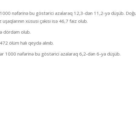
r 1000 nəfərinə bu göstərici azalaraq 12,3-dən 11,2-yə düşüb. Doğu
z uşaqlarının xüsusi çəkisi isə 46,7 faiz olub.
sə dördəm olub.
472 ölüm halı qeydə alınıb.
hər 1000 nəfərinə bu göstərici azalaraq 6,2-dən 6-ya düşüb.