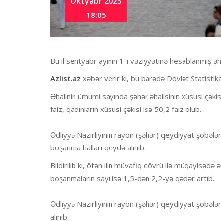
Oktyabr 2023
18:05
Bu il sentyabr ayının 1-i vəziyyətinə hesablanmış əh
Azlist.az
xəbər verir ki, bu barədə Dövlət Statisti
Əhalinin ümumi sayında şəhər əhalisinin xüsusi çəkisi 
faiz, qadınların xüsusi çəkisi isə 50,2 faiz olub.
Ədliyyə Nazirliyinin rayon (şəhər) qeydiyyat şöbələ
boşanma halları qeydə alınıb.
Bildirilib ki, ötən ilin müvafiq dövrü ilə müqayisədə
boşanmaların sayı isə 1,5-dən 2,2-yə qədər artıb.
Ədliyyə Nazirliyinin rayon (şəhər) qeydiyyat şöbələr
alınıb.