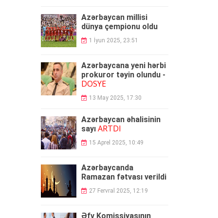
Azərbaycan millisi
dünya çempionu oldu
1 İyun 2025, 23:51
Azərbaycana yeni hərbi
prokuror təyin olundu -
DOSYE
13 May 2025, 17:30
Azərbaycan əhalisinin
ARTDI
sayı
15 Aprel 2025, 10:49
Azərbaycanda
Ramazan fətvası verildi
27 Fervral 2025, 12:19
Əfv Komissiyasının