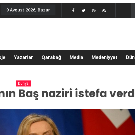
9 Avqust 2026, Bazar
oje
Yazarlar
Qarabağ
Media
Mədəniyyət
Dün
Dünya
ın Baş naziri istefa verd