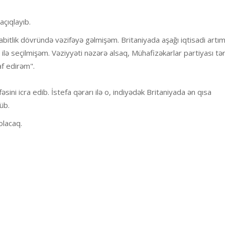
 açıqlayıb.
bitlik dövründə vəzifəyə gəlmişəm. Britaniyada aşağı iqtisadi artı
lə seçilmişəm. Vəziyyəti nəzərə alsaq, Mühafizəkarlar partiyası tə
af edirəm".
sini icra edib. İstefa qərarı ilə o, indiyədək Britaniyada ən qısa
üb.
 olacaq.