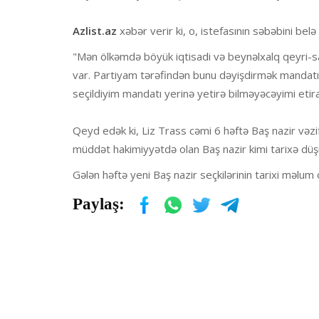
Azlist.az
xəbər verir ki, o, istefasının səbəbini belə
"Mən ölkəmdə böyük iqtisadi və beynəlxalq qeyri-sa
var. Partiyam tərəfindən bunu dəyişdirmək mandatı i
seçildiyim mandatı yerinə yetirə bilməyəcəyimi etir
Qeyd edək ki, Liz Trass cəmi 6 həftə Baş nazir vəzifə
müddət hakimiyyətdə olan Baş nazir kimi tarixə düş
Gələn həftə yeni Baş nazir seçkilərinin tarixi məlum
Paylaş: