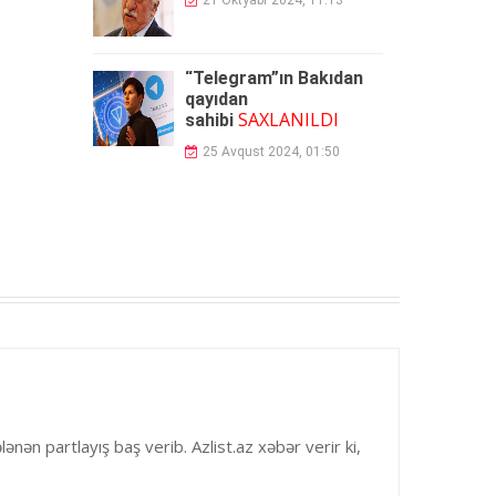
21 Oktyabr 2024, 11:13
“Telegram”ın Bakıdan
qayıdan
SAXLANILDI
sahibi
25 Avqust 2024, 01:50
ən partlayış baş verib. Azlist.az xəbər verir ki,