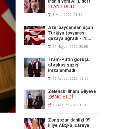
İranın yeni Ali Lideri
ELAN EDİLDİ
8 Mart 2026, 01:30
Azərbaycandan uçan
Türkiyə təyyarəsi
20
qəzaya uğradı -
ŞƏHİD
11 Noyabr 2025, 20:00
Tram-Putin görüşü:
atəşkəs sazişi
imzalanmadı
16 Avqust 2025, 08:00
Zelenski İlham Əliyevə
ZƏNG ETDİ
10 Avqust 2025, 18:18
Zəngəzur dəhlizi 99
illiyə ABŞ-a icarəyə