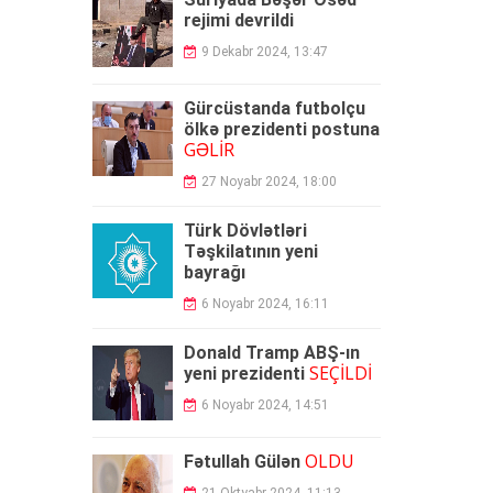
rejimi devrildi
9 Dekabr 2024, 13:47
Gürcüstanda futbolçu
ölkə prezidenti postuna
GƏLİR
27 Noyabr 2024, 18:00
Türk Dövlətləri
Təşkilatının yeni
bayrağı
6 Noyabr 2024, 16:11
Donald Tramp ABŞ-ın
SEÇİLDİ
yeni prezidenti
6 Noyabr 2024, 14:51
ÖLDÜ
Fətullah Gülən