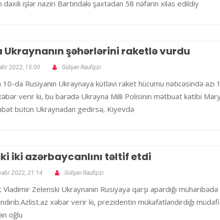
 daxili işlər naziri Bartındakı şaxtadan 58 nəfərin xilas edildiy
 Ukraynanın şəhərlərini raketlə vurdu
abr 2022, 15:00
Gülşən Raufqızı
 10-da Rusiyanın Ukraynaya kütləvi raket hücumu nəticəsində azı 10
xəbər verir ki, bu barədə Ukrayna Milli Polisinin mətbuat katibi Mar
hbət bütün Ukraynadan gedirsə, Kiyevdə
ki iki azərbaycanlını təltif etdi
yabr 2022, 21:14
Gülşən Raufqızı
 Vladimir Zelenski Ukraynanın Rusiyaya qarşı apardığı müharibədə 
dırıb.Azlist.az xəbər verir ki, prezidentin mükafatlandırdığı müdafiə
an oğlu