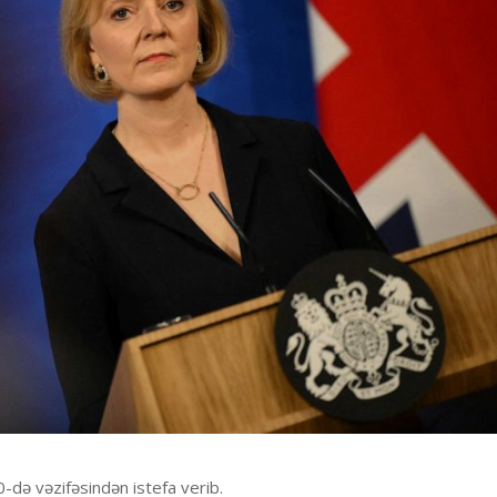
0-də vəzifəsindən istefa verib.