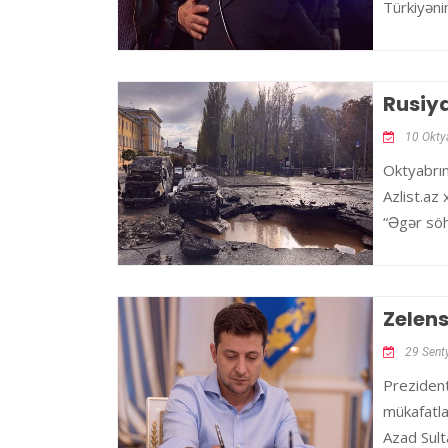
Türkiyənin
Rusiya
10 Okty
Oktyabrın
Azlist.az 
“Əgər sö
Zelens
29 Sent
Prezident
mükafatlan
Azad Sult