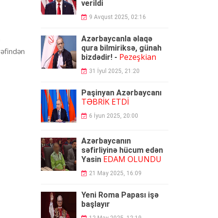
verildi
9 Avqust 2025, 02:16
m
Azərbaycanla əlaqə
qura bilmiriksə, günah
rəfindən
Pezeşkian
bizdədir! -
31 İyul 2025, 21:20
Paşinyan Azərbaycanı
TƏBRİK ETDİ
6 İyun 2025, 20:00
Azərbaycanın
səfirliyinə hücum edən
EDAM OLUNDU
Yasin
21 May 2025, 16:09
Yeni Roma Papası işə
başlayır