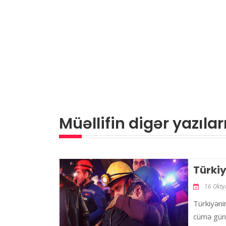
Müəllifin digər yazılar
Türki
16 Okty
Türkiyəni
cümə günü