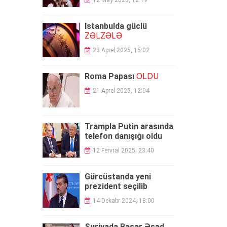
12 May 2025, 12:19
İstanbulda güclü
ZƏLZƏLƏ
23 Aprel 2025, 15:02
ÖLDÜ
Roma Papası
21 Aprel 2025, 12:04
Trampla Putin arasında
telefon danışığı oldu
12 Fervral 2025, 23:40
Gürcüstanda yeni
prezident seçilib
14 Dekabr 2024, 18:00
Suriyada Bəşər Əsəd