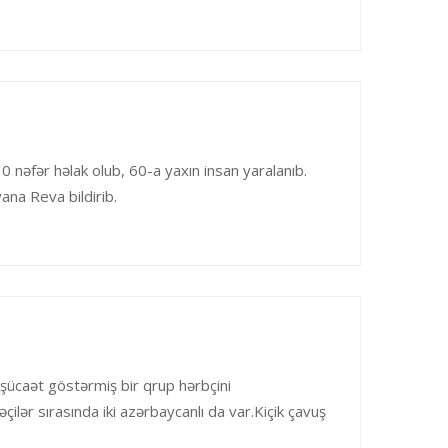
 nəfər həlak olub, 60-a yaxın insan yaralanıb.
yana Reva bildirib.
şücaət göstərmiş bir qrup hərbçini
çilər sırasında iki azərbaycanlı da var.Kiçik çavuş