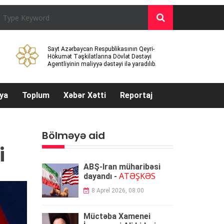
Sayt Azərbaycan Respublikasının Qeyri-
Hökumət Təşkilatlarına Dövlət Dəstəyi
Agentliyinin maliyyə dəstəyi ilə yaradılıb.
ya
Toplum
Xəbər Xətti
Reportaj
Bölməyə aid
i
ABŞ-İran müharibəsi
ATƏŞKƏS
dayandı -
8 Aprel 2026, 08:00
Müctəba Xamenei