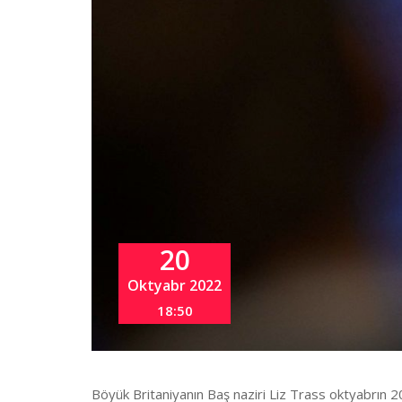
20
Oktyabr 2022
18:50
Böyük Britaniyanın Baş naziri Liz Trass oktyabrın 2