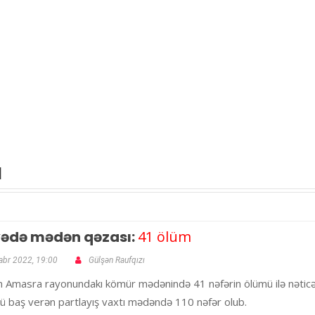
ı
yədə mədən qəzası:
41 ölüm
abr 2022, 19:00
Gülşən Raufqızı
n Amasra rayonundakı kömür mədənində 41 nəfərin ölümü ilə nəticələn
 baş verən partlayış vaxtı mədəndə 110 nəfər olub.