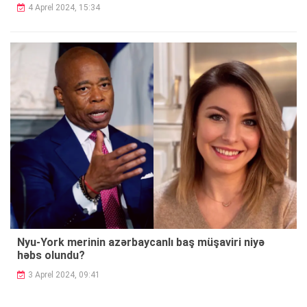
4 Aprel 2024, 15:34
Nyu-York merinin azərbaycanlı baş müşaviri niyə
həbs olundu?
3 Aprel 2024, 09:41