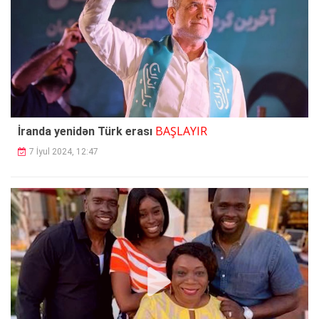
BAŞLAYIR
İranda yenidən Türk erası
7 İyul 2024, 12:47