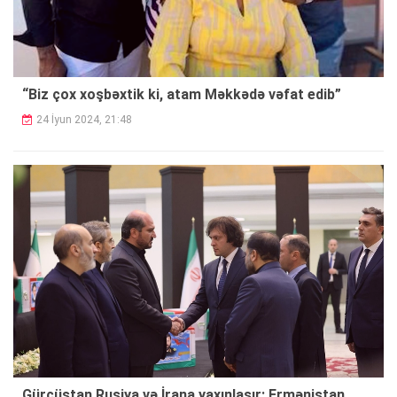
“Biz çox xoşbəxtik ki, atam Məkkədə vəfat edib”
24 İyun 2024, 21:48
Gürcüstan Rusiya və İrana yaxınlaşır: Ermənistan