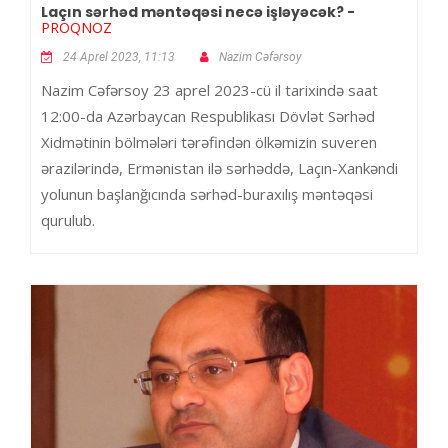
Laçın sərhəd məntəqəsi necə işləyəcək? -
PROQNOZ
24 Aprel 2023, 11:13
Nazim Cəfərsoy
Nazim Cəfərsoy 23 aprel 2023-cü il tarixində saat
12:00-da Azərbaycan Respublikası Dövlət Sərhəd
Xidmətinin bölmələri tərəfindən ölkəmizin suveren
ərazilərində, Ermənistan ilə sərhəddə, Laçın-Xankəndi
yolunun başlanğıcında sərhəd-buraxılış məntəqəsi
qurulub.