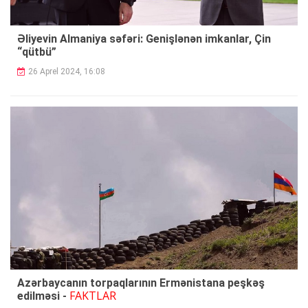
Əliyevin Almaniya səfəri: Genişlənən imkanlar, Çin
“qütbü”
26 Aprel 2024, 16:08
Azərbaycanın torpaqlarının Ermənistana peşkəş
FAKTLAR
edilməsi -