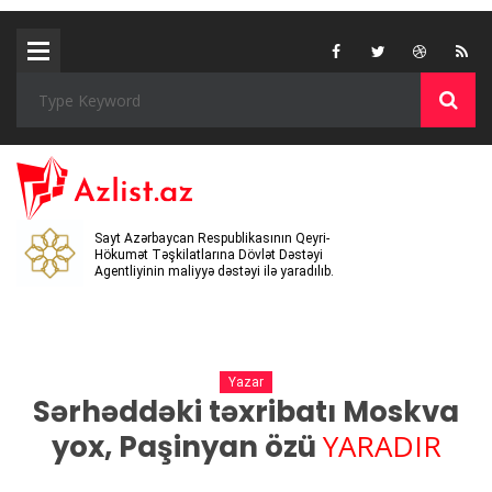
Sayt Azərbaycan Respublikasının Qeyri-
Hökumət Təşkilatlarına Dövlət Dəstəyi
Agentliyinin maliyyə dəstəyi ilə yaradılıb.
Yazar
Sərhəddəki təxribatı Moskva
YARADIR
yox, Paşinyan özü