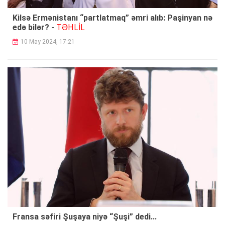
Kilsə Ermənistanı “partlatmaq” əmri alıb: Paşinyan nə
TƏHLİL
edə bilər? -
10 May 2024, 17:21
Fransa səfiri Şuşaya niyə “Şuşi” dedi...