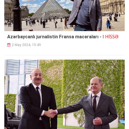
I HİSSƏ
Azərbaycanlı jurnalistin Fransa macəraları -
2 May 2024, 15:49