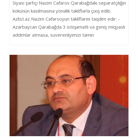
Siyasi şərhçi Nazim Cəfərov Qarabağdakı separatçılığın
kökünün kəsilməsinə yönəlik təkliflərlə çıxış edib.
Azlist.az Nazim Cəfərsoyun təkliflərini təqdim edir: -
Azərbaycan Qarabağda 3 istiqamətli və geniş miqyaslı
addımlar atmasa, suverenliyimizi təmin