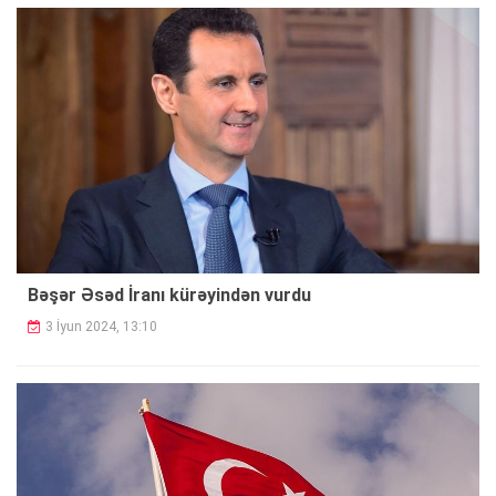
Bəşər Əsəd İranı kürəyindən vurdu
3 İyun 2024, 13:10