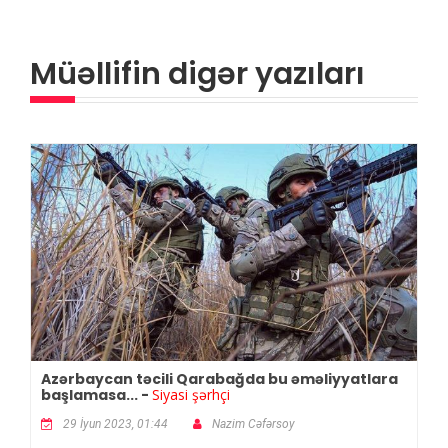
Müəllifin digər yazıları
Azərbaycan təcili Qarabağda bu əməliyyatlara
başlamasa... -
Siyasi şərhçi
29 İyun 2023, 01:44
Nazim Cəfərsoy