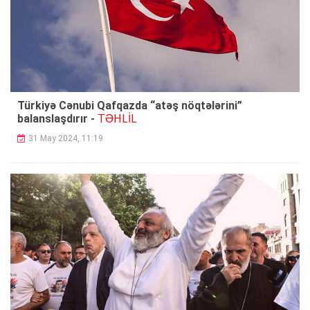
Türkiyə Cənubi Qafqazda “atəş nöqtələrini”
TƏHLİL
balanslaşdırır -
31 May 2024, 11:19