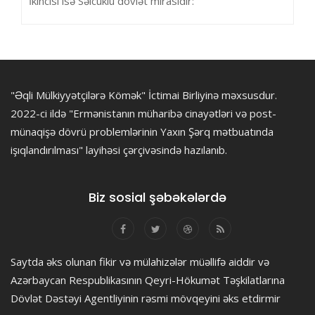
İkincisi isə Səlcuklu dövlət mirasıdır:
"Əqli Mülkiyyətçilərə Kömək" İctimai Birliyinə məxsusdur.
2022-ci ildə "Ermənistanın müharibə cinayətləri və post-
münaqişə dövrü problemlərinin Yaxın Şərq mətbuatında
işıqlandırılması" layihəsi çərçivəsində hazılanıb.
Biz sosial şəbəkələrdə
Saytda əks olunan fikir və mülahizələr müəllifə aiddir və
Azərbaycan Respublikasının Qeyri-Hökumət Təşkilatlarına
Dövlət Dəstəyi Agentliyinin rəsmi mövqeyini əks etdirmir