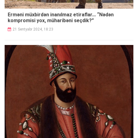
Erməni müxbirdən inanılmaz etiraflar... “Nədən
kompromisi yox, müharibəni seçdik?”
21 Sentyabr 2024, 18:23