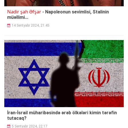
Nadir şah Əfşar
- Napoleonun sevimlisi, Stalinin
müəllimi...
14 Sentyabr 2024, 21:45
İran-İsrail müharibəsində ərəb ölkələri kimin tərəfin
tutacaq?
5 Sentyabr 2024, 22:17