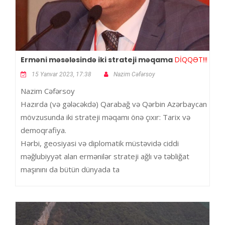
Erməni məsələsində iki strateji məqama
DİQQƏT!!!
15 Yanvar 2023, 17:38
Nazim Cəfərsoy
Nazim Cəfərsoy
Hazırda (və gələcəkdə) Qarabağ və Qərbin Azərbaycan
mövzusunda iki strateji məqamı önə çıxır: Tarix və
demoqrafiya.
Hərbi, geosiyasi və diplomatik müstəvidə ciddi
məğlubiyyət alan ermənilər strateji ağlı və təbliğat
maşınını da bütün dünyada ta