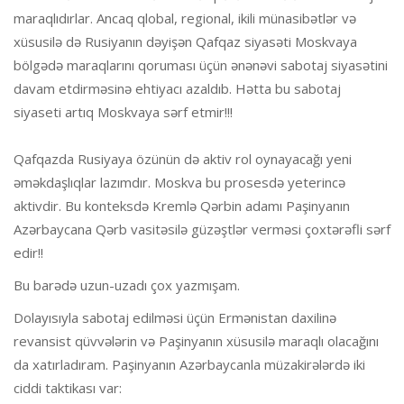
maraqlıdırlar. Ancaq qlobal, regional, ikili münasibətlər və
xüsusilə də Rusiyanın dəyişən Qafqaz siyasəti Moskvaya
bölgədə maraqlarını qoruması üçün ənənəvi sabotaj siyasətini
davam etdirməsinə ehtiyacı azaldıb. Hətta bu sabotaj
siyaseti artıq Moskvaya sərf etmir!!!
Qafqazda Rusiyaya özünün də aktiv rol oynayacağı yeni
əməkdaşlıqlar lazımdır. Moskva bu prosesdə yeterincə
aktivdir. Bu konteksdə Kremlə Qərbin adamı Paşinyanın
Azərbaycana Qərb vasitəsilə güzəştlər verməsi çoxtərəfli sərf
edir!!
Bu barədə uzun-uzadı çox yazmışam.
Dolayısıyla sabotaj edilməsi üçün Ermənistan daxilinə
revansist qüvvələrin və Paşinyanın xüsusilə maraqlı olacağını
da xatırladıram. Paşinyanın Azərbaycanla müzakirələrdə iki
ciddi taktikası var: