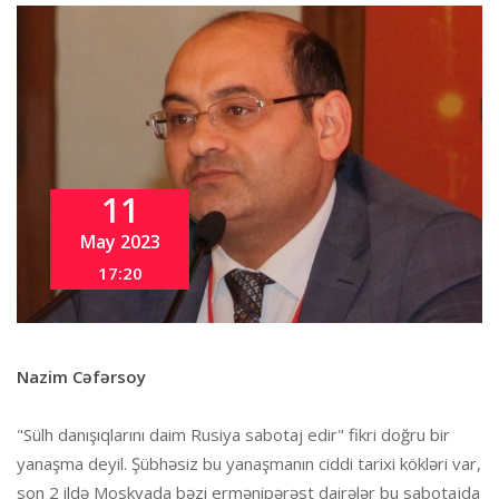
11
May 2023
17:20
Nazim Cəfərsoy
"Sülh danışıqlarını daim Rusiya sabotaj edir" fikri doğru bir
yanaşma deyil. Şübhəsiz bu yanaşmanın ciddi tarixi kökləri var,
son 2 ildə Moskvada bəzi ermənipərəst dairələr bu sabotajda