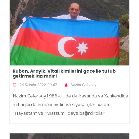
Ruben, Arayik, Vitali kimilərini gecə ilə tutub
gətirmək lazımdır!
26 Dekabr 2022, 00:47
Nazim Cəfərsoy
Nazim Cəfərsoy1988-ci ildə də İrəvanda və Xankəndidə
mitinqlərdə erməni aydın və siyasətçiləri xalqa
"Hayastan" və "Miatsum" deyə bağırdırdılar.