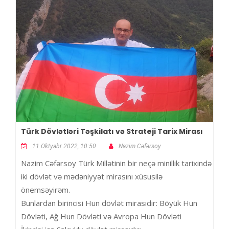
Türk Dövlətləri Təşkilatı və Strateji Tarix Mirası
11 Oktyabr 2022, 10:50
Nazim Cəfərsoy
Nazim Cəfərsoy Türk Millətinin bir neçə minillik tarixində
iki dövlət və mədəniyyət mirasını xüsusilə
önemsəyirəm.
Bunlardan birincisi Hun dövlət mirasıdır: Böyük Hun
Dövləti, Ağ Hun Dövləti və Avropa Hun Dövləti