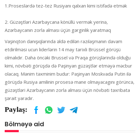
1.Proseslərdə tez-tez Rusiyanı qalxan kimi istifadə etmək
2. Güzəştləri Azərbaycana könüllü vermək yerinə,
Azərbaycanın zorla alması üçün gərginlik yaratmaq
Vaşinqton danışıqlarında əldə edilən razılaşmanın davam
etdirilməsi ucun liderlərin 14 may tarixli Brüssel görüşü
olmalıdır. Daha öncəki Brussel və Praqa görüşlərində olduğu
kimi, növbəti görüşdə də Paşinyan güzəştlər etməyə məcbur
olacaq. Mənim təxminim budur: Paşinyan Moskvada Putin ilə
görüşdə Rusiya amilinin prosesə mane olmayacagını görüncə,
güzəştləri Azərbaycanın zorla alması üçün növbəti təxribata
şərait yaradır.
Paylaş:
Bölməyə aid