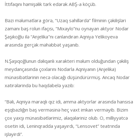
İttifaqını həmişəlik tərk edərək ABŞ-a köçüb.
Bəzi məlumatlara görə, “Uzaq sahillərdə” filminin çəkilişləri
zamanı baş rolun ifaçısı, “Mixaylo”nu oynayan aktyor Nodar
Şaşıkoğlu ilə “Anjelika"nı canlandıran Aqniya Yelikoyeva
arasında gerçək məhəbbət yaşanıb.
N.Şaşıqoğlunun dəliqanlı xarakteri məlum olduğundan çəkiliş
meydançasında çoxlarını Nodarla Aqniyanın (Anjelika)
münasibətlərinin necə olacağı düşündürürmüş. Ancaq Nodar
xatirələrində bu haqdabelə yazıb:
“Bəli, Aqniya maraqlı qız idi, amma aktyorlar arasında hansısa
eşqbazlığın baş verməsinə heç vaxt imkan verməyib. Bizim
çox yaxşı münasibətlərimiz, əlaqələriniz olub. O, milliyyətcə
osetin idi, Leninqradda yaşayırdı, “Lensovet” teatrında
işləyirdi”.