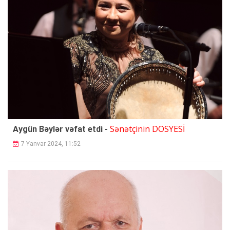
Sənətçinin DOSYESİ
Aygün Bəylər vəfat etdi -
7 Yanvar 2024, 11:52