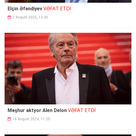
VƏFAT ETDİ
Elçin Əfəndiyev
3 Avqust 2025, 13:30
VƏFAT ETDİ
Məşhur aktyor Alen Delon
18 Avqust 2024, 11:20