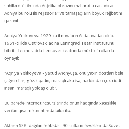
sahillərdə” filmində Anjelika obrazını məharətlə canladıran
Aqniya bu rolu ilə rejissorlar və tamaşaçıların böyük rəğbətini
qazanıb.
Aqniya Yelikoyeva 1929-cu il noyabrın 6-da anadan olub.
1951-ci ildə Ostrovski adına Leninqrad Teatr İnstitutunu
bitirib. Leninqradda Lensovet teatrında müxtəlif rollarda
oynayıb.
"Aqniya Yelikoyeva - yaxud Anqnyuşa, onu yaxın dostları belə
çağırırdılar, gözəl qadın, maraqlı aktrisa, həddindən çox ciddi
insan, maraqlı yoldaş olub".
Bu barədə internet resurslarında onun haqqında xəsisliklə
verilən qısa məlumatlarda bildirilib.
Aktrisa SSRİ dağılan ərəfədə - 90-cı illərin əvvəllərində Sovet