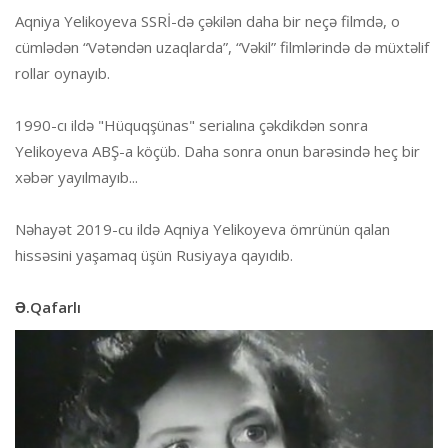
Aqniya Yelikoyeva SSRİ-də çəkilən daha bir neçə filmdə, o
cümlədən “Vətəndən uzaqlarda”, “Vəkil” filmlərində də müxtəlif
rollar oynayıb.
1990-cı ildə "Hüquqşünas" serialına çəkdikdən sonra
Yelikoyeva ABŞ-a köçüb. Daha sonra onun barəsində heç bir
xəbər yayılmayıb...
Nəhayət 2019-cu ildə Aqniya Yelikoyeva ömrünün qalan
hissəsini yaşamaq üşün Rusiyaya qayıdıb.
Ə.Qafarlı