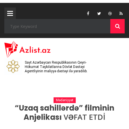
Sayt Azərbaycan Respublikasının Qeyri-
Hökumət Təşkilatlarına Dövlət Dəstəyi
Agentliyinin maliyyə dəstəyi ilə yaradılıb.
Mədəniyyət
“Uzaq sahillərdə” filminin
VƏFAT ETDİ
Anjelikası