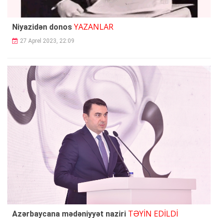
YAZANLAR
Niyazidən donos
27 Aprel 2023, 22:09
TƏYİN EDİLDİ
Azərbaycana mədəniyyət naziri