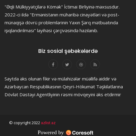
"Əqli Mülkiyyətçilərə Kömək" İctimai Birliyinə məxsusdur.
2022-ci ildə "Ermənistanın müharibə cinayətləri və post-
münaqişə dövrü problemlərinin Yaxın Şərq mətbuatında
işıqlandırılması" layihəsi çərçivəsində hazılanıb.
Biz sosial şəbəkələrdə
Saytda əks olunan fikir və mülahizələr müəllifə aiddir və
Azərbaycan Respublikasının Qeyri-Hökumət Təşkilatlarına
Dövlət Dəstəyi Agentliyinin rəsmi mövqeyini əks etdirmir
© copyright 2022
azlist.az