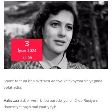
3
İyun 2024
14:09
Sovet teat və kino aktrisası Aqniya Yelekoyeva 95 yaşında
vəfat edib.
Azlist.az
xəbər verir ki, bu barədə iyunun 2-də Rusiyanın
“İsvestiya” nəşri məlumat yayıb.