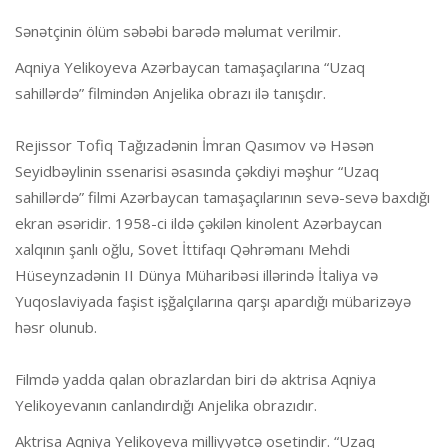
Sənətçinin ölüm səbəbi barədə məlumat verilmir.
Aqniya Yelikoyeva Azərbaycan tamaşaçılarına “Uzaq
sahillərdə” filmindən Anjelika obrazı ilə tanışdır.
Rejissor Tofiq Tağızadənin İmran Qasımov və Həsən
Seyidbəylinin ssenarisi əsasında çəkdiyi məşhur “Uzaq
sahillərdə” filmi Azərbaycan tamaşaçılarının sevə-sevə baxdığı
ekran əsəridir. 1958-ci ildə çəkilən kinolent Azərbaycan
xalqının şanlı oğlu, Sovet İttifaqı Qəhrəmanı Mehdi
Hüseynzadənin II Dünya Müharibəsi illərində İtaliya və
Yuqoslaviyada faşist işğalçılarına qarşı apardığı mübarizəyə
həsr olunub.
Filmdə yadda qalan obrazlardan biri də aktrisa Aqniya
Yelikoyevanın canlandırdığı Anjelika obrazıdır.
Aktrisa Aqniya Yelikoyeva milliyyətcə osetindir. “Uzaq