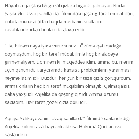
Həyatda qarşılaşdığı gözəl qızlara biganə qalmayan Nodar
Şaşıkoğlu “Uzaq sahillərdə” filmindəki qəşəng tərəf müqabilləri,
onlarla münasibətləri haqda medianın suallarını
cavablandırarkən bunları da əlavə edib:
“Hə, bilirəm nəyə işarə vurursunuz... Özümə qəti qadağa
qoymuşdum, heç bir tərəf müqabilimlə heç bir əlaqəyə
girməməliyəm. Demirəm ki, müqəddəs idim, amma bu, mənim
üçün qanun idi. Karyeramda hansısa problemlərin yaranması
nəyimə lazım idi? Düzdür, hər gün bir təzə qızla görüşürdüm,
amma onların heç biri tərəf-müqabilim olmayıb. Qalmaqalsız
daha yaxşı idi. Anjelika da qəşəng qız idi. Amma özümü
saxladım. Hər tərəf gözəl qızla dolu idi”.
Aqniya Yelikoyevanın “Uzaq sahillərdə” filmində canlandırdığı
Anjelika rolunu azərbaycanlı aktrisa Hökümə Qurbanova
səsləndirib.