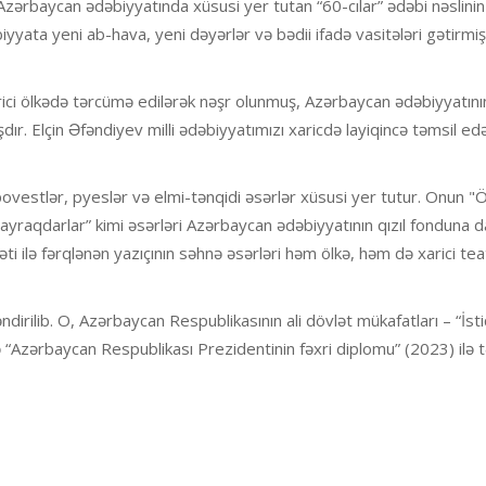
ə Azərbaycan ədəbiyyatında xüsusi yer tutan “60-cılar” ədəbi nəslinin
biyyata yeni ab-hava, yeni dəyərlər və bədii ifadə vasitələri gətirmiş
rici ölkədə tərcümə edilərək nəşr olunmuş, Azərbaycan ədəbiyyatını
r. Elçin Əfəndiyev milli ədəbiyyatımızı xaricdə layiqincə təmsil ed
 povestlər, pyeslər və elmi-tənqidi əsərlər xüsusi yer tutur. Onun "
raqdarlar” kimi əsərləri Azərbaycan ədəbiyyatının qızıl fonduna da
 ilə fərqlənən yazıçının səhnə əsərləri həm ölkə, həm də xarici teat
irilib. O, Azərbaycan Respublikasının ali dövlət mükafatları – “İstiq
 “Azərbaycan Respublikası Prezidentinin fəxri diplomu” (2023) ilə tə