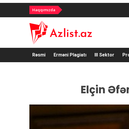
Haqqımızda
Rəsmi
Erməni Plagiatı
III Sektor
Pr
Elçin Əf