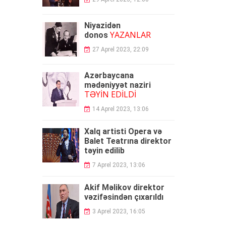
Niyazidən
YAZANLAR
donos
27 Aprel 2023, 22:09
Azərbaycana
mədəniyyət naziri
TƏYİN EDİLDİ
14 Aprel 2023, 13:06
Xalq artisti Opera və
Balet Teatrına direktor
təyin edilib
7 Aprel 2023, 13:06
Akif Məlikov direktor
vəzifəsindən çıxarıldı
3 Aprel 2023, 16:05