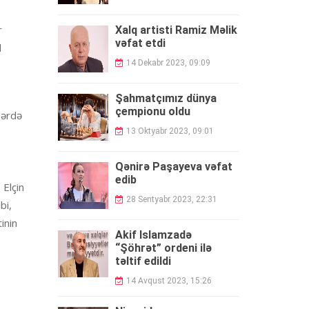
r
Xalq artisti Ramiz Məlik
vəfat etdi
l
14 Dekabr 2023, 09:09
Şahmatçımız dünya
çempionu oldu
lərdə
13 Oktyabr 2023, 09:01
Qənirə Paşayeva vəfat
edib
 Elçin
28 Sentyabr 2023, 22:31
bi,
inin
Akif İslamzadə
“Şöhrət” ordeni ilə
təltif edildi
14 Avqust 2023, 15:26