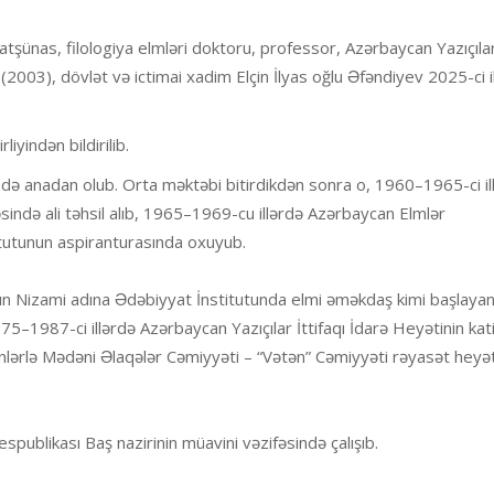
atşünas, filologiya elmləri doktoru, professor, Azərbaycan Yazıçıla
li (2003), dövlət və ictimai xadim Elçin İlyas oğlu Əfəndiyev 2025-ci i
iyindən bildirilib.
ndə anadan olub. Orta məktəbi bitirdikdən sonra o, 1960–1965-ci il
sində ali təhsil alıb, 1965–1969-cu illərdə Azərbaycan Elmlər
itutunun aspiranturasında oxuyub.
n Nizami adına Ədəbiyyat İnstitutunda elmi əməkdaş kimi başlayan
5–1987-ci illərdə Azərbaycan Yazıçılar İttifaqı İdarə Heyətinin kati
lərlə Mədəni Əlaqələr Cəmiyyəti – “Vətən” Cəmiyyəti rəyasət heyət
publikası Baş nazirinin müavini vəzifəsində çalışıb.