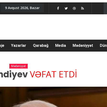
9 Avqust 2026, Bazar
oje
Yazarlar
Qarabağ
Media
Mədəniyyət
Dün
Mədəniyyət
əndiyev
VƏFAT ETDİ