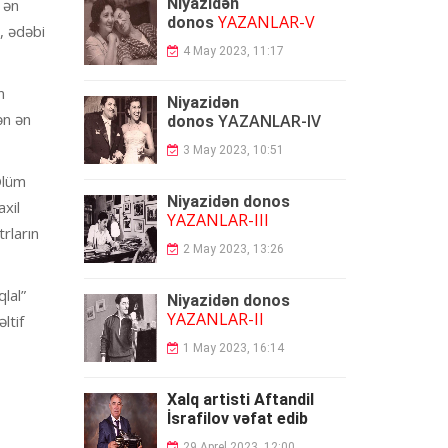
Niyazidən
 ən
YAZANLAR-V
donos
, ədəbi
4 May 2023, 11:17
n
Niyazidən
ən ən
YAZANLAR-IV
donos
3 May 2023, 10:51
Ölüm
Niyazidən donos
xil
YAZANLAR-III
rların
2 May 2023, 13:26
lal”
Niyazidən donos
YAZANLAR-II
ltif
1 May 2023, 16:14
Xalq artisti Aftandil
İsrafilov vəfat edib
29 Aprel 2023, 12:00