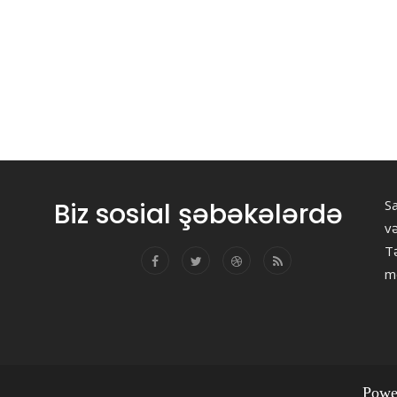
Biz sosial şəbəkələrdə
Sa
v
Tə
m