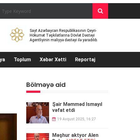
Sayt Azərbaycan Respublikasının Qeyri-
Hökumət Təşkilatlarına Dövlət Dəstəyi
Agentliyinin maliyyə dəstəyi ilə yaradılıb.
ya
Toplum
Xəbər Xətti
Reportaj
Bölməyə aid
Şair Məmməd İsmayıl
vəfat etdi
19 Avqust 2025, 16:27
Məşhur aktyor Alen