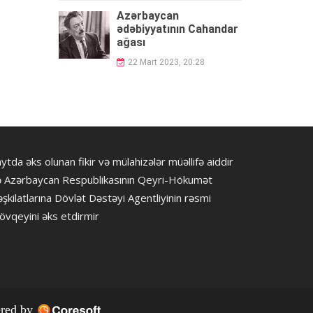
Azərbaycan
ədəbiyyatının Cahandar
ağası
22 Mart 2023, 20:28
ytda əks olunan fikir və mülahizələr müəllifə aiddir
ə Azərbaycan Respublikasının Qeyri-Hökumət
şkilatlarına Dövlət Dəstəyi Agentliyinin rəsmi
övqeyini əks etdirmir