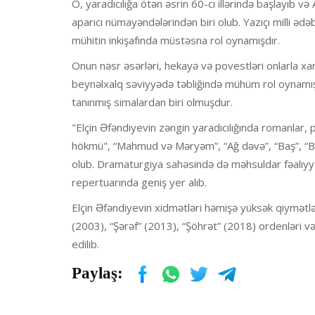
O, yaradıcılığa ötən əsrin 60-cı illərində başlayıb v
aparıcı nümayəndələrindən biri olub. Yazıçı milli ədə
mühitin inkişafında müstəsna rol oynamışdır.
Onun nəsr əsərləri, hekayə və povestləri onlarla xa
beynəlxalq səviyyədə təbliğində mühüm rol oynamışdı
tanınmış simalardan biri olmuşdur.
"Elçin Əfəndiyevin zəngin yaradıcılığında romanlar,
hökmü", “Mahmud və Məryəm”, “Ağ dəvə”, “Baş”, “Bay
olub. Dramaturgiya sahəsində də məhsuldar fəaliyyəti
repertuarında geniş yer alıb.
Elçin Əfəndiyevin xidmətləri həmişə yüksək qiymətlənd
(2003), “Şərəf” (2013), “Şöhrət” (2018) ordenləri və
edilib.
Paylaş: