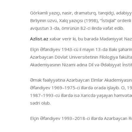
Görkəmli yazıçı, nasir, dramaturq, tənqidçi, ədəbiyy
Birliyinin üzvü, Xalq yazıçısı (1998), “İstiqlal” orden
avqustun 3-də, ömrünün 82-ci ilində vəfat edib.
Azlist.az
xəbər verir ki, bu barədə Mədəniyyət Nazirl
Elçin Əfəndiyev 1943-cü il mayın 13-də Bakı şəhəri
Azərbaycan Dövlət Universitetinin Filologiya fakültə
Akademiyasının Nizami adına Dil və Ədəbiyyat İnst
Əmək fəaliyyətinə Azərbaycan Elmlər Akademiyasını
Əfəndiyev 1969–1975-ci illərdə orada işləyib. O, 197
1987–1993-cü illərdə isə Xaricdə yaşayan həmvətən
sədri olub.
Elçin Əfəndiyev 1993–2018-ci illərdə Azərbaycan Res