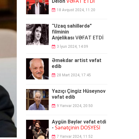
VƏFAT ETDİ
Delon
18 Avqust 2024, 11:20
“Uzaq sahillərdə”
filminin
VƏFAT ETDİ
Anjelikası
3 İyun 2024, 14:09
Əməkdar artist vəfat
edib
28 Mart 2024, 17:45
Yazıçı Çingiz Hüseynov
vəfat edib
9 Yanvar 2024, 20:50
Aygün Bəylər vəfat etdi
Sənətçinin DOSYESİ
-
7 Yanvar 2024, 11:52