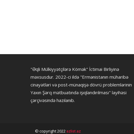
"Əqli Mülkiyyətçilərə Kömək" İctimai Birliyinə
məxsusdur. 2022-ci ildə "Ermənistanın müharibə
cinayətləri və post-münaqişə dövrü problemlərinin
Yaxın Şərq mətbuatında işıqlandırılması" layihəsi
çərçivəsində hazılanıb.
© copyright 2022
azlist.az