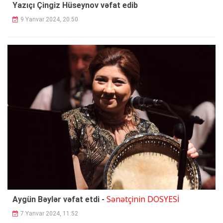
Yazıçı Çingiz Hüseynov vəfat edib
9 Yanvar 2024, 20:50
Sənətçinin DOSYESİ
Aygün Bəylər vəfat etdi -
7 Yanvar 2024, 11:52