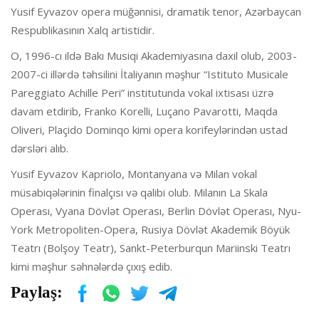
Yusif Eyvazov opera müğənnisi, dramatik tenor, Azərbaycan
Respublikasının Xalq artistidir.
O, 1996-cı ildə Bakı Musiqi Akademiyasına daxil olub, 2003-
2007-ci illərdə təhsilini İtaliyanın məşhur “Istituto Musicale
Pareggiato Achille Peri” institutunda vokal ixtisası üzrə
davam etdirib, Franko Korelli, Luçano Pavarotti, Maqda
Oliveri, Plaçido Dominqo kimi opera korifeylərindən ustad
dərsləri alıb.
Yusif Eyvazov Kapriolo, Montanyana və Milan vokal
müsabiqələrinin finalçısı və qalibi olub. Milanın La Skala
Operası, Vyana Dövlət Operası, Berlin Dövlət Operası, Nyu-
York Metropoliten-Opera, Rusiya Dövlət Akademik Böyük
Teatrı (Bolşoy Teatr), Sankt-Peterburqun Mariinski Teatrı
kimi məşhur səhnələrdə çıxış edib.
Paylaş: