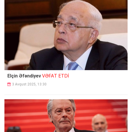
VƏFAT ETDİ
Elçin Əfəndiyev
3 Avqust 2025, 13:30