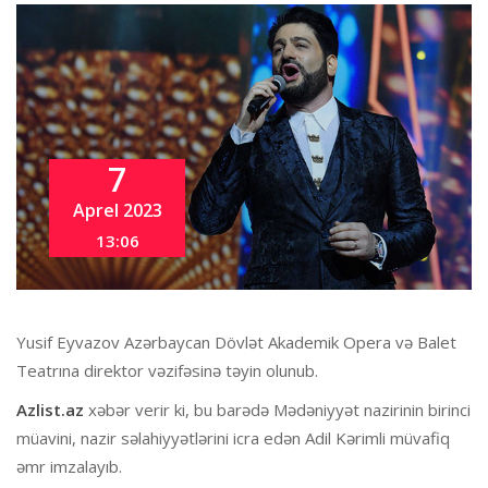
7
Aprel 2023
13:06
Yusif Eyvazov Azərbaycan Dövlət Akademik Opera və Balet
Teatrına direktor vəzifəsinə təyin olunub.
Azlist.az
xəbər verir ki, bu barədə Mədəniyyət nazirinin birinci
müavini, nazir səlahiyyətlərini icra edən Adil Kərimli müvafiq
əmr imzalayıb.