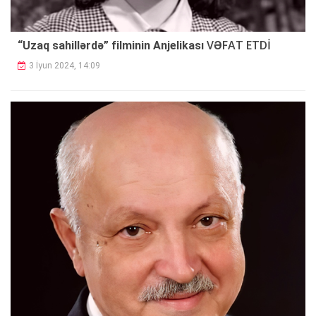
VƏFAT ETDİ
“Uzaq sahillərdə” filminin Anjelikası
3 İyun 2024, 14:09