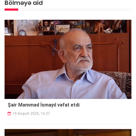
Bölməyə aid
Şair Məmməd İsmayıl vəfat etdi
19 Avqust 2025, 16:27