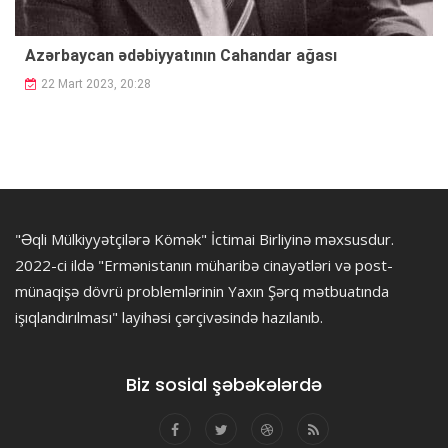
Azərbaycan ədəbiyyatının Cahandar ağası
22 Mart 2023, 20:28
"Əqli Mülkiyyətçilərə Kömək" İctimai Birliyinə məxsusdur.
2022-ci ildə "Ermənistanın müharibə cinayətləri və post-
münaqişə dövrü problemlərinin Yaxın Şərq mətbuatında
işıqlandırılması" layihəsi çərçivəsində hazılanıb.
Biz sosial şəbəkələrdə