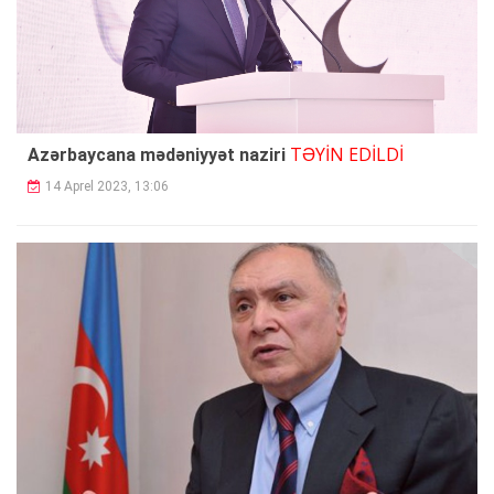
TƏYİN EDİLDİ
Azərbaycana mədəniyyət naziri
14 Aprel 2023, 13:06