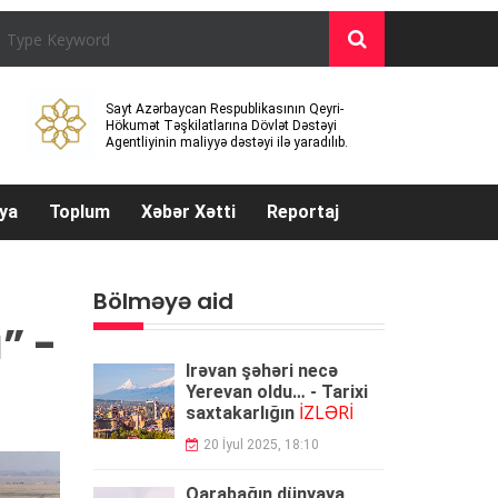
Sayt Azərbaycan Respublikasının Qeyri-
Hökumət Təşkilatlarına Dövlət Dəstəyi
Agentliyinin maliyyə dəstəyi ilə yaradılıb.
ya
Toplum
Xəbər Xətti
Reportaj
Bölməyə aid
” -
İrəvan şəhəri necə
Yerevan oldu… - Tarixi
İZLƏRİ
saxtakarlığın
20 İyul 2025, 18:10
Qarabağın dünyaya