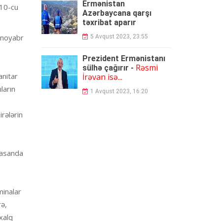
Ermənistan
010-cu
Azərbaycana qarşı
təxribat aparır
0 noyabr
5 Avqust 2023, 23:55
Prezident Ermənistanı
Rəsmi
sülhə çağırır -
anitar
İrəvan isə...
ların
1 Avqust 2023, 16:20
rələrin
basanda
minalar
rə,
xalq