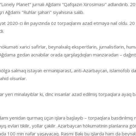
 “Lonely Planet” jurnalı Ağdamı "Qafqazın Xirosiması" adlandırıb. 2
şri Ağdamı "Ruhlar şəhəri" siyahısına salıb.
ət 2020-ci ilin payızında öz torpaqlarını azad etməyə nail oldu. 2
di.
uməti xarici səfirlər, beynəlxalq ekspertlərin, jurnalistlərin, hum
i. Ağdama gedən əcnəbilər orada qarşılaşdıqları mənzərədən – dağıntı
ölgə salmaq istəyən ermənipərəst, anti-Azərbaycan, islamofob dai
ahid olsunlar.
 yeri minalayıblar ki, dinc insanlar azad edilmiş torpaqlara ayaq 
damı yenidən qurmaq üçün işlərə başlayıb – torpaqlara basdırılmış 
ş evləri tikilir, yollar çəkilir. Azərbaycan hökumətinin planlarına gö
ada 100 min nəfər yaşayacaq. Rəsmi Bakı bu işlərdə həm də beynəl