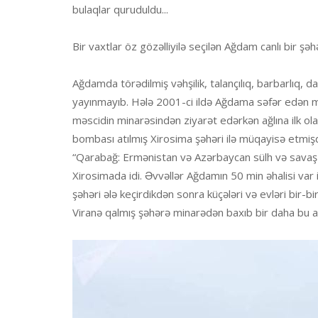
bulaqlar quruduldu...
Bir vaxtlar öz gözəlliyilə seçilən Ağdam canlı bir şəh
Ağdamda törədilmiş vəhşilik, talançılıq, barbarlıq, da
yayınmayıb. Hələ 2001-ci ildə Ağdama səfər edən məş
məscidin minarəsindən ziyarət edərkən ağlına ilk ol
bombası atılmış Xirosima şəhəri ilə müqayisə etmiş
“Qarabağ: Ermənistan və Azərbaycan sülh və savaş yol
Xirosimada idi. Əvvəllər Ağdamın 50 min əhalisi var 
şəhəri ələ keçirdikdən sonra küçələri və evləri bir-bi
Viranə qalmış şəhərə minarədən baxıb bir daha bu 