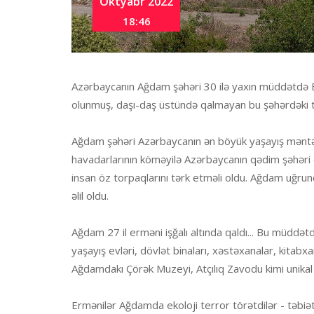
Oktyabr 2022
18:46
Azərbaycanın Ağdam şəhəri 30 ilə yaxın müddətdə Er
olunmuş, daşı-daş üstündə qalmayan bu şəhərdəki t
Ağdam şəhəri Azərbaycanın ən böyük yaşayış məntəqəl
havadarlarının köməyilə Azərbaycanın qədim şəhəri o
insan öz torpaqlarını tərk etməli oldu. Ağdam uğr
əlil oldu.
Ağdam 27 il erməni işğalı altında qaldı... Bu müddətd
yaşayış evləri, dövlət binaları, xəstəxanalar, kitabxan
Ağdamdakı Çörək Muzeyi, Atçılıq Zavodu kimi unikal 
Ermənilər Ağdamda ekoloji terror törətdilər - təbiətin