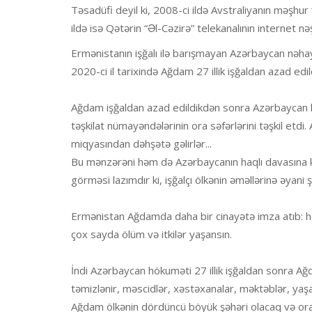
Təsadüfi deyil ki, 2008-ci ildə Avstraliyanın məşhur
ildə isə Qətərin “Əl-Cəzirə” telekanalının internet nə
Ermənistanın işğalı ilə barışmayan Azərbaycan nəhay
2020-ci il tarixində Ağdam 27 illik işğaldan azad edil
Ağdam işğaldan azad edildikdən sonra Azərbaycan hök
təşkilat nümayəndələrinin ora səfərlərini təşkil etd
miqyasından dəhşətə gəlirlər...
Bu mənzərəni həm də Azərbaycanın haqlı davasına k
görməsi lazımdır ki, işğalçı ölkənin əməllərinə əyani ş
Ermənistan Ağdamda daha bir cinayətə imza atıb: hər
çox sayda ölüm və itkilər yaşansın.
İndi Azərbaycan hökuməti 27 illik işğaldan sonra Ağ
təmizlənir, məscidlər, xəstəxanalar, məktəblər, yaşayı
Ağdam ölkənin dördüncü böyük şəhəri olacaq və or