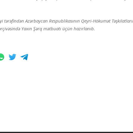
liyi tərəfindən Azərbaycan Respublikasının Qeyri-Hökumət Təşkilatlar
 çərçivəsində Yaxın Şərq mətbuatı üçün hazırlanıb.