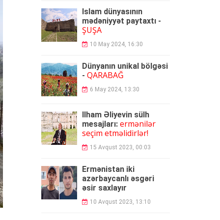
İslam dünyasının
mədəniyyət paytaxtı -
ŞUŞA
10 May 2024, 16:30
Dünyanın unikal bölgəsi
QARABAĞ
-
6 May 2024, 13:30
İlham Əliyevin sülh
ermənilər
mesajları:
seçim etməlidirlər!
15 Avqust 2023, 00:03
Ermənistan iki
azərbaycanlı əsgəri
əsir
saxlayır
10 Avqust 2023, 13:10