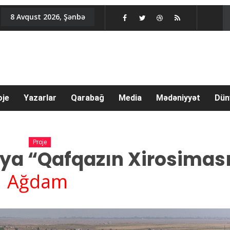
8 Avqust 2026, Şənbə
oje
Yazarlar
Qarabağ
Media
Mədəniyyət
Dün
Proje
 ya “Qafqazın Xirosiması
Ağdam