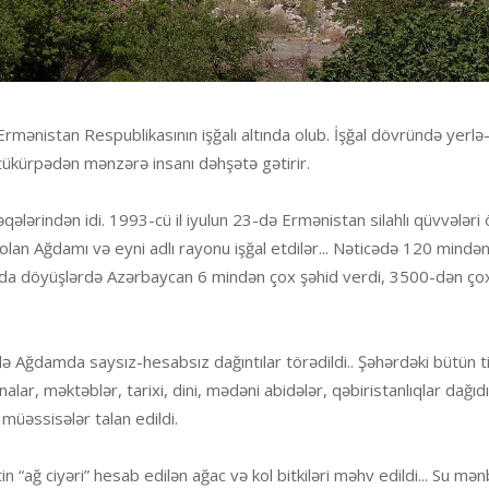
mənistan Respublikasının işğalı altında olub. İşğal dövründə yerl
ükürpədən mənzərə insanı dəhşətə gətirir.
ərindən idi. 1993-cü il iyulun 23-də Ermənistan silahlı qüvvələri 
lan Ağdamı və eyni adlı rayonu işğal etdilər... Nəticədə 120 mində
unda döyüşlərdə Azərbaycan 6 mindən çox şəhid verdi, 3500-dən ço
ə Ağdamda saysız-hesabsız dağıntılar törədildi.. Şəhərdəki bütün tiki
alar, məktəblər, tarixi, dini, mədəni abidələr, qəbiristanlıqlar dağıdıld
müəssisələr talan edildi.
 “ağ ciyəri” hesab edilən ağac və kol bitkiləri məhv edildi... Su mənb