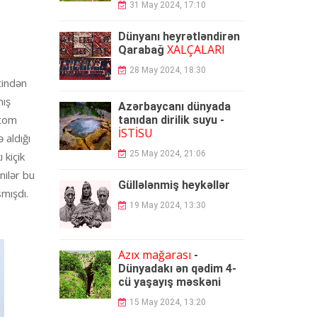
31 May 2024, 17:10
Dünyanı heyrətləndirən
XALÇALARI
Qarabağ
28 May 2024, 18:30
tindən
mış
Azərbaycanı dünyada
atom
tanıdan dirilik suyu -
İSTİSU
 aldığı
25 May 2024, 21:06
 kiçik
nilər bu
Güllələnmiş heykəllər
smışdı.
19 May 2024, 13:30
Azıx mağarası
-
Dünyadakı ən qədim 4-
cü yaşayış məskəni
15 May 2024, 13:20