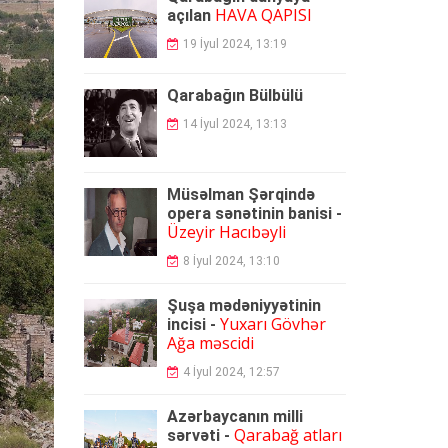
HAVA QAPISI
açılan
19 İyul 2024, 13:19
Qarabağın Bülbülü
14 İyul 2024, 13:13
Müsəlman Şərqində
opera sənətinin banisi -
Üzeyir Hacıbəyli
8 İyul 2024, 13:10
Şuşa mədəniyyətinin
Yuxarı Gövhər
incisi -
Ağa məscidi
4 İyul 2024, 12:57
Azərbaycanın milli
Qarabağ atları
sərvəti -