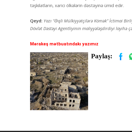
təşkilatların, xarici ölkələrin dəstəyinə ümid edir.
Qeyd:
Yazı “Əqli Mülkiyyətçilərə Kömək” İctimai Bir
Dövlət Dəstəyi Agentliyinin maliyyələşdirdiyi layihə
Mərakeş mətbuatındakı yazımız
Paylaş: