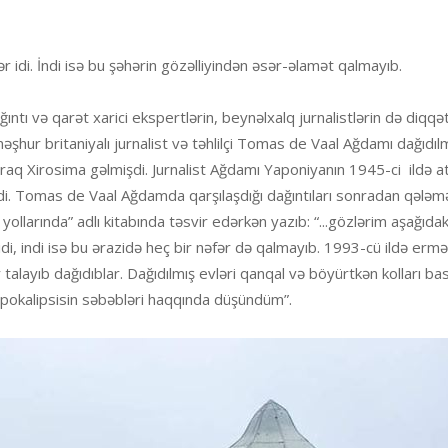
ər idi. İndi isə bu şəhərin gözəlliyindən əsər-əlamət qalmayıb.
ğıntı və qarət xarici ekspertlərin, beynəlxalq jurnalistlərin də diqqə
hur britaniyalı jurnalist və təhlilçi Tomas de Vaal Ağdamı dağıdıl
araq Xirosima gəlmişdi. Jurnalist Ağdamı Yaponiyanın 1945-ci ildə 
di. Tomas de Vaal Ağdamda qarşılaşdığı dağıntıları sonradan qələmə
larında” adlı kitabında təsvir edərkən yazıb: “...gözlərim aşağıdakı
idi, indi isə bu ərazidə heç bir nəfər də qalmayıb. 1993-cü ildə ermə
r talayıb dağıdıblar. Dağıdılmış evləri qanqal və böyürtkən kolları ba
apokalipsisin səbəbləri haqqında düşündüm”.