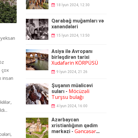
18 İyun 2024, 12:30
Qarabağ muğamları və
xanəndələr
i
15 İyun 2024, 13:50
ə-yeksan
Asiya ilə Avropanı
birləşdirən tarixi
öz
Xudafərin KÖRPÜSÜ
n çox
9 İyun 2024, 21:26
x insan
Şuşanın müalicəvi
Möcüzəli
suları -
Turşsu bulağı
lilər,
4 İyun 2024, 16:00
ı...
Azərbaycan
xristianlığının qədim
Gəncəsər
mərkəzi -
ələri,
monastırı