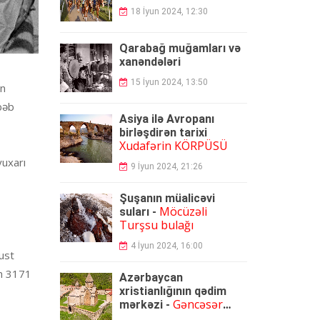
18 İyun 2024, 12:30
Qarabağ muğamları və
xanəndələr
i
15 İyun 2024, 13:50
ən
bəb
Asiya ilə Avropanı
birləşdirən tarixi
Xudafərin KÖRPÜSÜ
yuxarı
9 İyun 2024, 21:26
Şuşanın müalicəvi
Möcüzəli
suları -
Turşsu bulağı
4 İyun 2024, 16:00
ust
an 3171
Azərbaycan
xristianlığının qədim
Gəncəsər
mərkəzi -
monastırı