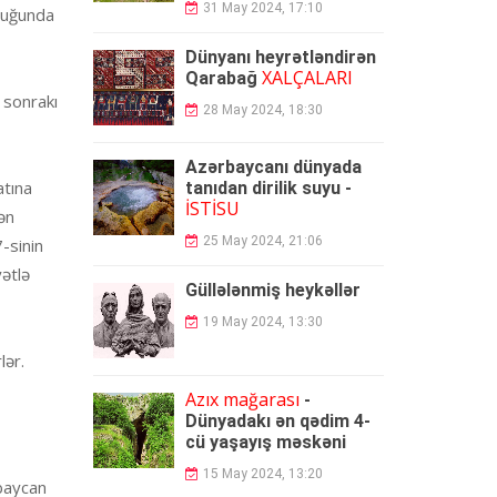
31 May 2024, 17:10
vluğunda
Dünyanı heyrətləndirən
XALÇALARI
Qarabağ
 sonrakı
28 May 2024, 18:30
Azərbaycanı dünyada
atına
tanıdan dirilik suyu -
İSTİSU
ən
25 May 2024, 21:06
-sinin
yətlə
Güllələnmiş heykəllər
19 May 2024, 13:30
lər.
Azıx mağarası
-
Dünyadakı ən qədim 4-
cü yaşayış məskəni
15 May 2024, 13:20
rbaycan