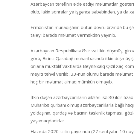
Azərbaycan tərəfinin əldə etdiyi məlumatlar göstərir
olub, lakin sonralar ya işgəncə səbəbindən, ya da xə
Ermənistan münaqişənin bütün dövrü ərzində bu şəxs
taleyi barədə məlumat verməkdən yayınıb.
Azərbaycan Respublikası Əsir və itkin düşmüş, gir
görə, Birinci Qarabağ müharibəsində itkin düşmüş şə
onlarla müxtəlif vaxtlarda Beynəlxalq Qızıl Xaç Ko
meyiti təhvil verilib, 33-nün ölümü barədə məlumat 
heç bir məlumat almaq mümkün olmayıb.
İtkin düşən azərbaycanlıların ailələri isə 30 ildir ə
Müharibə qurbanı olmuş azərbaycanlılarla bağlı həqiq
yoldaşının, qardaş və bacının təskinlik tapması, gözlə
yaşamaqdadırlar.
Hazırda 2020-ci ilin payızında (27 sentyabr-10 no