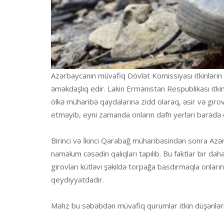
Azərbaycanın müvafiq Dövlət Komissiyası itkinlərin t
əməkdaşlıq edir. Lakin Ermənistan Respublikası itki
ölkə müharibə qaydalarına zidd olaraq, əsir və giro
etməyib, eyni zamanda onların dəfn yerləri barədə d
Birinci və İkinci Qarabağ müharibəsindən sonra Azərb
naməlum cəsədin qalıqları tapılıb. Bu faktlar bir daha
girovları kütləvi şəkildə torpağa basdırmaqla onların i
qeydiyyatdadır.
Məhz bu səbəbdən müvafiq qurumlar itkin düşənlərin