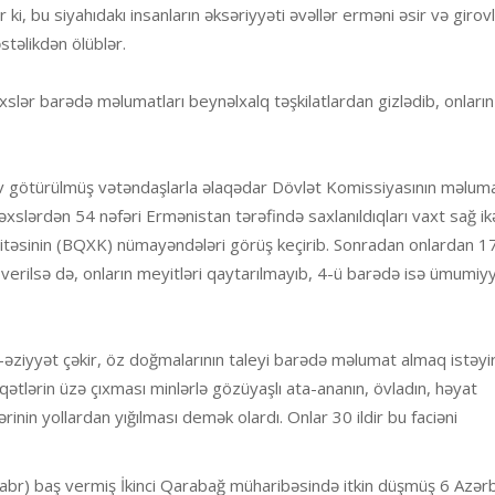
 ki, bu siyahıdakı insanların əksəriyyəti əvəllər erməni əsir və giro
stəlikdən ölüblər.
lər barədə məlumatları beynəlxalq təşkilatlardan gizlədib, onların
ov götürülmüş vətəndaşlarla əlaqədar Dövlət Komissiyasının məlum
xslərdən 54 nəfəri Ermənistan tərəfində saxlanıldıqları vaxt sağ ik
mitəsinin (BQXK) nümayəndələri görüş keçirib. Sonradan onlardan 17
verilsə də, onların meyitləri qaytarılmayıb, 4-ü barədə isə ümumiy
zab-əziyyət çəkir, öz doğmalarının taleyi barədə məlumat almaq istəyir
ətlərin üzə çıxması minlərlə gözüyaşlı ata-ananın, övladın, həyat
rinin yollardan yığılması demək olardı. Onlar 30 ildir bu faciəni
yabr) baş vermiş İkinci Qarabağ müharibəsində itkin düşmüş 6 Azə