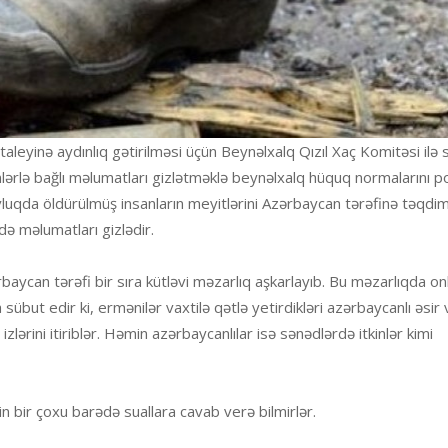
aleyinə aydınlıq gətirilməsi üçün Beynəlxalq Qızıl Xaç Komitəsi ilə s
nlərlə bağlı məlumatları gizlətməklə beynəlxalq hüquq normalarını p
vluqda öldürülmüş insanların meyitlərini Azərbaycan tərəfinə təqdi
ə məlumatları gizlədir.
aycan tərəfi bir sıra kütləvi məzarlıq aşkarlayıb. Bu məzarlıqda on
 sübut edir ki, ermənilər vaxtilə qətlə yetirdikləri azərbaycanlı əsir 
zlərini itiriblər. Həmin azərbaycanlılar isə sənədlərdə itkinlər kimi
 bir çoxu barədə suallara cavab verə bilmirlər.