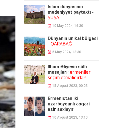
İslam dünyasının
mədəniyyət paytaxtı -
ŞUŞA
10 May 2024, 16:30
Dünyanın unikal bölgəsi
QARABAĞ
-
6 May 2024, 13:30
İlham Əliyevin sülh
ermənilər
mesajları:
seçim etməlidirlər!
15 Avqust 2023, 00:03
Ermənistan iki
azərbaycanlı əsgəri
əsir
saxlayır
10 Avqust 2023, 13:10