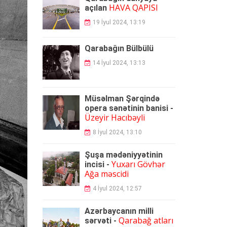
HAVA QAPISI
açılan
19 İyul 2024, 13:19
Qarabağın Bülbülü
14 İyul 2024, 13:13
Müsəlman Şərqində
opera sənətinin banisi -
Üzeyir Hacıbəyli
8 İyul 2024, 13:10
Şuşa mədəniyyətinin
Yuxarı Gövhər
incisi -
Ağa məscidi
4 İyul 2024, 12:57
Azərbaycanın milli
Qarabağ atları
sərvəti -