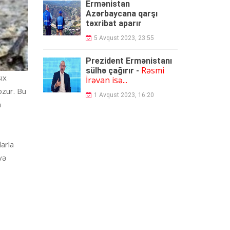
Ermənistan
Azərbaycana qarşı
təxribat aparır
5 Avqust 2023, 23:55
Prezident Ermənistanı
Rəsmi
sülhə çağırır -
ıx
İrəvan isə...
ozur. Bu
1 Avqust 2023, 16:20
m
larla
və