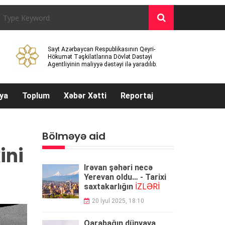
Sayt Azərbaycan Respublikasının Qeyri-
Hökumət Təşkilatlarına Dövlət Dəstəyi
Agentliyinin maliyyə dəstəyi ilə yaradılıb.
ya
Toplum
Xəbər Xətti
Reportaj
Bölməyə aid
ini
İrəvan şəhəri necə
Yerevan oldu… - Tarixi
İZLƏRİ
saxtakarlığın
20 İyul 2025, 18:10
Qarabağın dünyaya