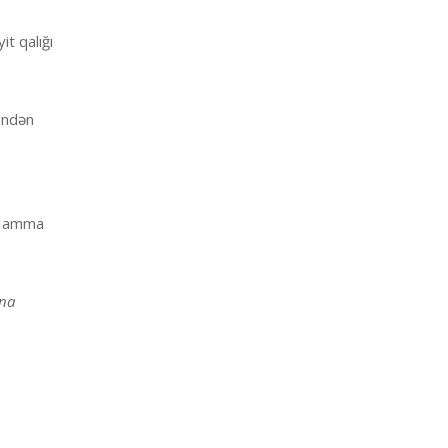
t qalığı
sindən
b, amma
ına