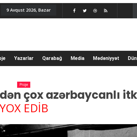
9 Avqust 2026, Bazar
oje
Yazarlar
Qarabağ
Media
Mədəniyyət
Dün
Proje
ən çox azərbaycanlı itk
YOX EDİB