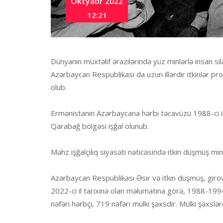
Oktyabr 2022
12:21
Dünyanın müxtəlif ərazilərində yüz minlərlə insan si
Azərbaycan Respublikası da uzun illərdir itkinlər p
olub.
Ermənistanın Azərbaycana hərbi təcavüzü 1988-ci il
Qarabağ bölgəsi işğal olunub.
Məhz işğalçılıq siyasəti nəticəsində itkin düşmüş m
Azərbaycan Respublikası Əsir və itkin düşmüş, gir
2022-ci il tarixinə olan məlumatına görə, 1988-199
nəfəri hərbçi, 719 nəfəri mülki şəxsdir. Mülki şəxslə