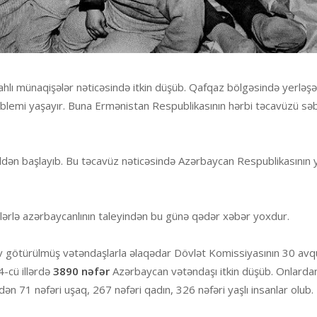
lahlı münaqişələr nəticəsində itkin düşüb. Qafqaz bölgəsində yerləş
roblemi yaşayır. Buna Ermənistan Respublikasının hərbi təcavüzü sə
dən başlayıb. Bu təcavüz nəticəsində Azərbaycan Respublikasının 
inlərlə azərbaycanlının taleyindən bu günə qədər xəbər yoxdur.
ov götürülmüş vətəndaşlarla əlaqədar Dövlət Komissiyasının 30 avq
4-cü illərdə
3890 nəfər
Azərbaycan vətəndaşı itkin düşüb. Onlard
rdən 71 nəfəri uşaq, 267 nəfəri qadın, 326 nəfəri yaşlı insanlar olub.