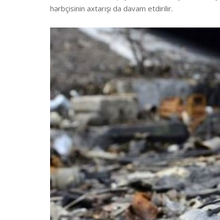
hərbçisinin axtarışı da davam etdirilir.