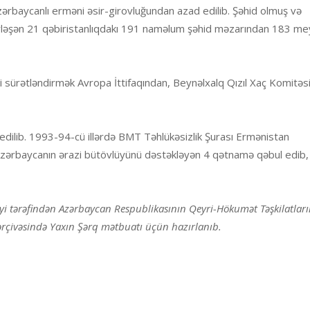
ərbaycanlı erməni əsir-girovluğundan azad edilib. Şəhid olmuş və
rləşən 21 qəbiristanlıqdakı 191 naməlum şəhid məzarından 183 meyi
ni sürətləndirmək Avropa İttifaqından, Beynəlxalq Qızıl Xaç Komitə
ilib. 1993-94-cü illərdə BMT Təhlükəsizlik Şurası Ermənistan
, Azərbaycanın ərazi bütövlüyünü dəstəkləyən 4 qətnamə qəbul edi
liyi tərəfindən Azərbaycan Respublikasının Qeyri-Hökumət Təşkilatlar
 çərçivəsində Yaxın Şərq mətbuatı üçün hazırlanıb.