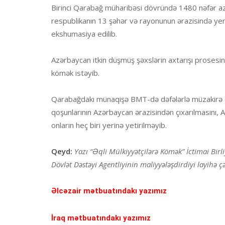
Birinci Qarabağ müharibəsi dövründə 1480 nəfər az
respublikanın 13 şəhər və rayonunun ərazisində ye
ekshumasiya edilib.
Azərbaycan itkin düşmüş şəxslərin axtarışı prosesi
kömək istəyib.
Qarabağdakı münaqişə BMT-də dəfələrlə müzakirə ed
qoşunlarının Azərbaycan ərazisindən çıxarılmasını
onların heç biri yerinə yetirilməyib.
Qeyd:
Yazı “Əqli Mülkiyyətçilərə Kömək” İctimai Bir
Dövlət Dəstəyi Agentliyinin maliyyələşdirdiyi layihə
Əlcəzair mətbuatındakı yazımız
İraq mətbuatındakı yazımız